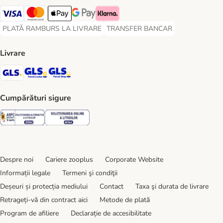
Visa Payment Method
Master Card Payment Method
Apple Pay Payment Method
Google Pay Payment Method
Klarna Payment Method
PLATĂ RAMBURS LA LIVRARE
TRANSFER BANCAR
PLATĂ RAMBURS LA LIVRARE Payment Method
TRANSFER BANCAR Payment Metho
Livrare
GLS Shipping Method
GLS Locker Shipping Method
GLS Parcel Shop Shipping Method
Cumpărături sigure
Security
Security
Despre noi
Cariere zooplus
Corporate Website
Informații legale
Termeni şi condiţii
Deșeuri și protecția mediului
Contact
Taxa şi durata de livrare
Retrageți-vă din contract aici
Metode de plată
Program de afiliere
Declarație de accesibilitate