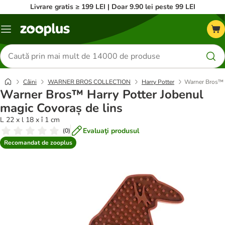
Livrare gratis ≥ 199 LEI | Doar 9.90 lei peste 99 LEI
Categorii
Căutare
produse
Câini
WARNER BROS COLLECTION
Harry Potter
Warner Bros™ H
Warner Bros™ Harry Potter Jobenul
magic Covoraș de lins
L 22 x l 18 x î 1 cm
Evaluaţi produsul
(
0
)
Recomandat de zooplus