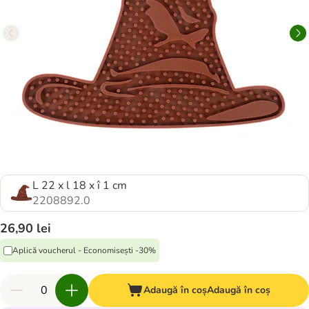
L 22 x l 18 x î 1 cm
2208892.0
26,90 lei
Aplică voucherul - Economisești -30%
Adaugă în coș
Adaugă în coș