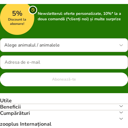
5%
Newsletterul: oferte personalizate, 10%* la a
doua comandă (*clienți noi) și multe surprize
Discount la
abonare!
Alege animalul / animalele
Abonează-te
Utile
Beneficii
Cumpărături
zooplus Internațional