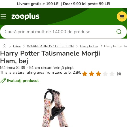
Livrare gratis ≥ 199 LEI | Doar 9.90 lei peste 99 LEI
Categorii
Căutare
produse
Câini
WARNER BROS COLLECTION
Harry Potter
Harry Potter Ta
Harry Potter Talismanele Morții
Ham, bej
Mărimea S: 39 - 51 cm circumferință piept
This is a stars rating area from zero to 5: 2.8/5
(
4
)
Evaluaţi produsul