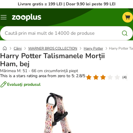
Livrare gratis ≥ 199 LEI | Doar 9.90 lei peste 99 LEI
Categorii
Căutare
produse
Câini
WARNER BROS COLLECTION
Harry Potter
Harry Potter Ta
Harry Potter Talismanele Morții
Ham, bej
Mărimea M: 51 - 66 cm circumferință piept
This is a stars rating area from zero to 5: 2.8/5
(
4
)
Evaluaţi produsul