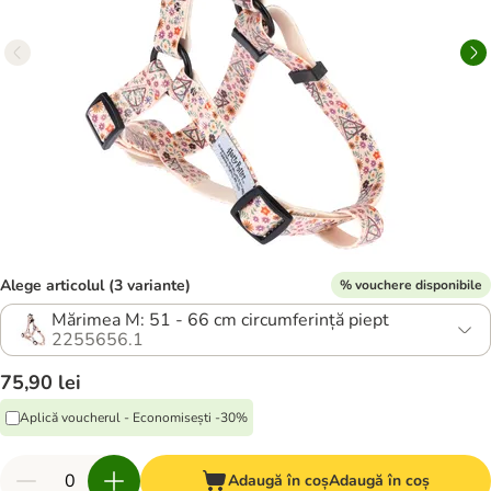
Alege articolul (3 variante)
% vouchere disponibile
Mărimea M: 51 - 66 cm circumferință piept
2255656.1
75,90 lei
Aplică voucherul - Economisești -30%
Adaugă în coș
Adaugă în coș