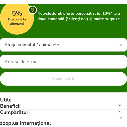
5%
Newsletterul: oferte personalizate, 10%* la a
doua comandă (*clienți noi) și multe surprize
Discount la
abonare!
Alege animalul / animalele
Abonează-te
Utile
Beneficii
Cumpărături
zooplus Internațional