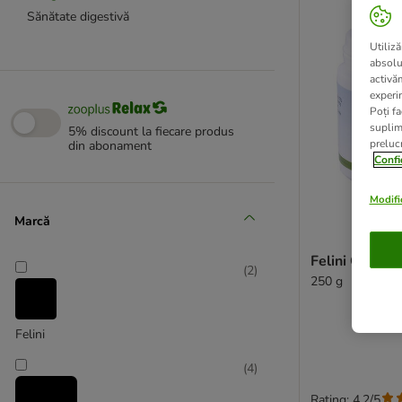
Sănătate digestivă
Utiliză
absolu
activă
experin
Poți fa
suplim
5% discount la fiecare produs
prelucr
din abonament
Confi
Modific
Marcă
Felini Comple
(
2
)
250 g
Felini
(
4
)
Rating: 4.2/5