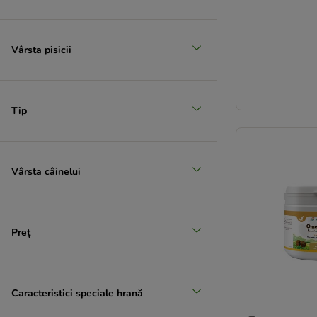
Vârsta pisicii
Tip
Vârsta câinelui
Preț
Caracteristici speciale hrană