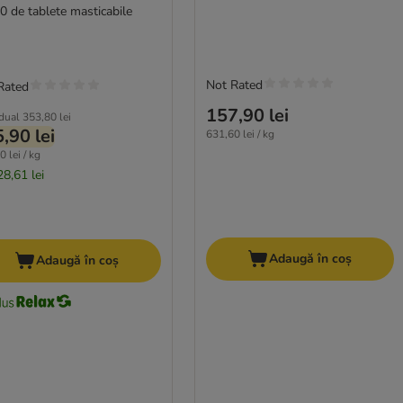
0 de tablete masticabile
Not Rated
Rated
157,90 lei
idual
353,80 lei
,90 lei
631,60 lei / kg
 lei / kg
28,61 lei
Adaugă în coș
Adaugă în coș