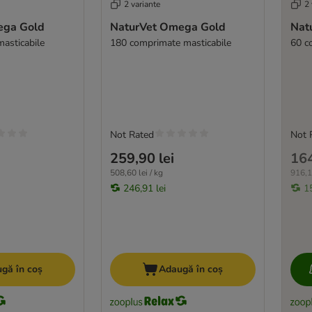
2 variante
2 
ega Gold
NaturVet Omega Gold
Natu
asticabile
180 comprimate masticabile
60 c
Not Rated
Not 
259,90 lei
164
508,60 lei / kg
916,10
246,91 lei
1
gă în coș
Adaugă în coș