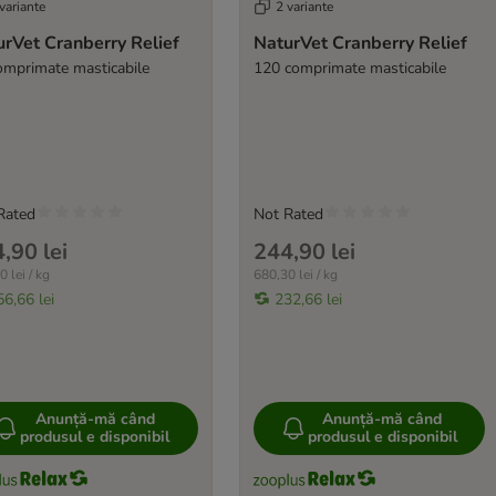
variante
2 variante
rVet Cranberry Relief
NaturVet Cranberry Relief
omprimate masticabile
120 comprimate masticabile
Rated
Not Rated
,90 lei
244,90 lei
 lei / kg
680,30 lei / kg
56,66 lei
232,66 lei
Anunță-mă când
Anunță-mă când
produsul e disponibil
produsul e disponibil