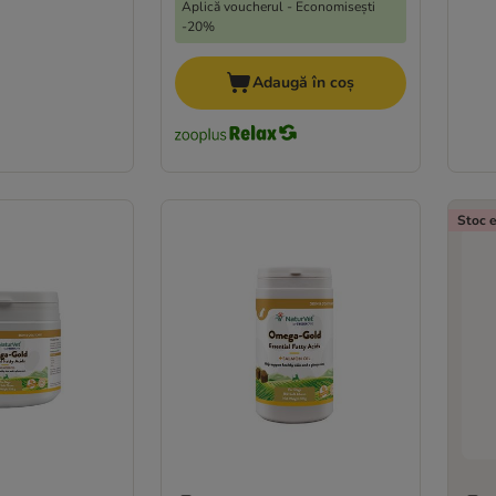
Aplică voucherul - Economisești
-20%
Adaugă în coș
Stoc e