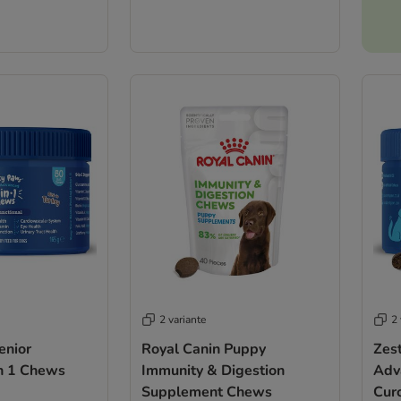
2 variante
2 
enior
Royal Canin Puppy
Zes
n 1 Chews
Immunity & Digestion
Adv
Supplement Chews
Cur