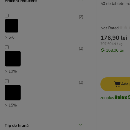
Procent reducere
50 de tablete ma
(
2
)
Not Rated
176,90 lei
> 5%
707,60 lei / kg
(
2
)
168,06 lei
> 10%
(
2
)
Adau
> 15%
Tip de hrană