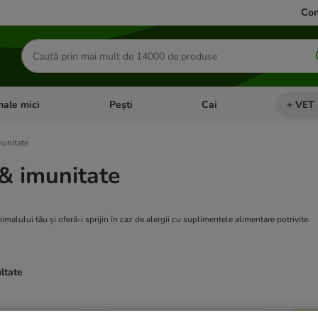
Con
Căutare
produse
ale mici
Pești
Cai
+ VET 
 Pisici
eți meniul cu categorii: Păsări
Deschideți meniul cu categorii: Animale mici
Deschideți meniul cu categori
Deschideț
munitate
 & imunitate
malului tău și oferă-i sprijin în caz de alergii cu suplimentele alimentare potrivite.
ultate
ve been changed