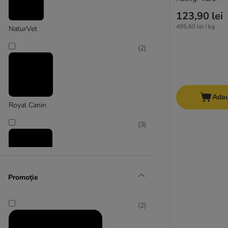
123,90 lei
495,60 lei / kg
NaturVet
(
2
)
Adau
Royal Canin
(
3
)
Promoție
Zesty Paws
(
2
)