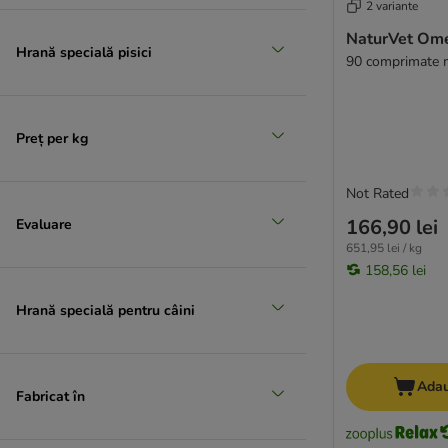
2 variante
NaturVet Om
Hrană specială pisici
90 comprimate m
Preț per kg
Not Rated
166,90 lei
Evaluare
651,95 lei / kg
158,56 lei
Hrană specială pentru câini
Adau
Fabricat în