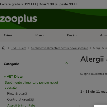
Livrare gratis ≥ 199 LEI | Doar 9.90 lei peste 99 LEI
Câini
Pisici
Păsări
Anim
Deschideți meniul cu categorii: Câini
Deschideți meniul cu categorii:
Deschid
+ VET Diete
Suplimente alimentare pentru nevoi speciale
Alergii & i
Alergii
Categorie
Susține imunitatea ani
+ VET Diete
Suplimente alimentare pentru nevoi
speciale
1 - 11 din 11 rez
Piele & blană
Controlul greutății
product items ha
Alergii & imunitate