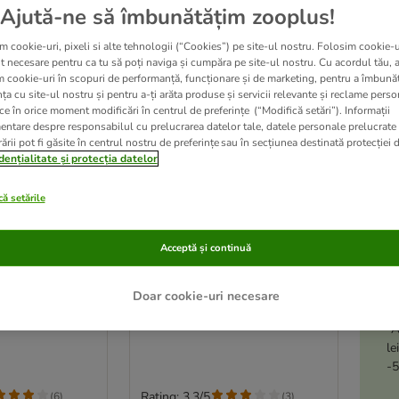
Ajută-ne să îmbunătățim zooplus!
m cookie-uri, pixeli si alte tehnologii (“Cookies”) pe site-ul nostru. Folosim cookie-u
t necesare pentru ca tu să poți naviga și cumpăra pe site-ul nostru. Cu acordul tău, 
m cookie-uri în scopuri de performanță, funcționare și de marketing, pentru a îmbunăt
ța cu site-ul nostru și pentru a-ți arăta produse și servicii relevante și reclame perso
ce în orice moment modificări în centrul de preferințe (“Modifică setări”). Informații
entare despre responsabilul cu prelucrarea datelor tale, datele personale prelucrate
ării pot fi găsite în centrul nostru de preferințe sau în secțiunea destinată protecției d
dențialitate și protecția datelor
ă setările
Acceptă și continuă
te
Felini Taurină
100 g
Doar cookie-uri necesare
A
le
-5
Rating: 3.3/5
(
6
)
(
3
)