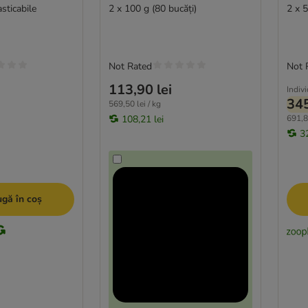
sticabile
2 x 100 g (80 bucăți)
2 x 5
Not Rated
Not 
113,90 lei
Indiv
345
569,50 lei / kg
108,21 lei
691,80
3
gă în coș