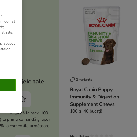
ri
am dori să
ăți
nalizate.
 și scopul
atelor.
2 variante
Avantajele tale
Royal Canin Puppy
Immunity & Digestion
Supplement Chews
100 g (40 bucăți)
i -15% (până la max. 100
i) la prima comandă și apoi
% la comenzile următoare
Not Rated