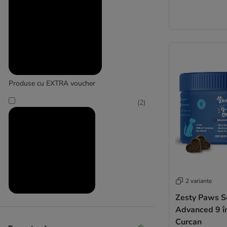
Produse cu EXTRA voucher
(
2
)
2 variante
Zesty Paws S
Produse la prețuri reduse
Advanced 9 î
Curcan