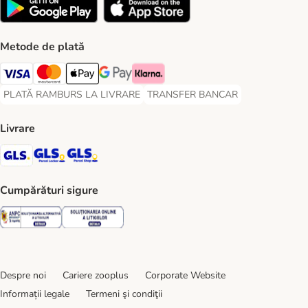
Metode de plată
Visa Payment Method
Master Card Payment Method
Apple Pay Payment Method
Google Pay Payment Method
Klarna Payment Method
PLATĂ RAMBURS LA LIVRARE
TRANSFER BANCAR
PLATĂ RAMBURS LA LIVRARE Payment Method
TRANSFER BANCAR Payment Metho
Livrare
GLS Shipping Method
GLS Locker Shipping Method
GLS Parcel Shop Shipping Method
Cumpărături sigure
Security
Security
Despre noi
Cariere zooplus
Corporate Website
Informații legale
Termeni şi condiţii