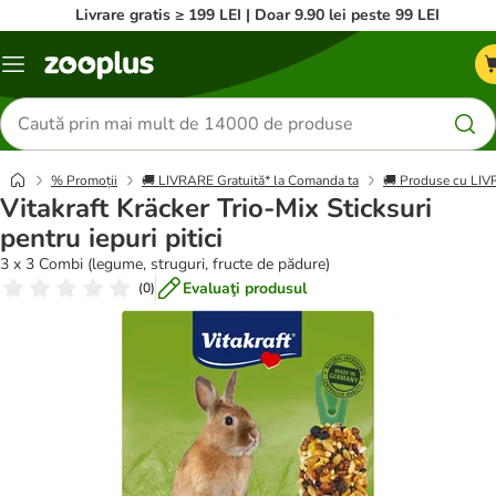
Livrare gratis ≥ 199 LEI | Doar 9.90 lei peste 99 LEI
Categorii
Căutare
produse
% Promoții
🚚 LIVRARE Gratuită* la Comanda ta
🚚 Produse cu L
Vitakraft Kräcker Trio-Mix Sticksuri
pentru iepuri pitici
3 x 3 Combi (legume, struguri, fructe de pădure)
Evaluaţi produsul
(
0
)