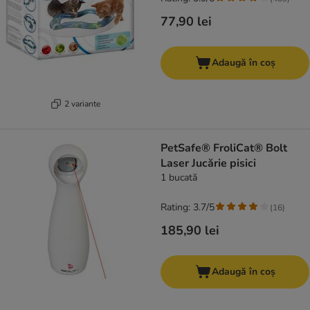
77,90 lei
Adaugă în coș
2 variante
PetSafe® FroliCat® Bolt
Laser Jucărie pisici
1 bucată
Rating: 3.7/5
(
16
)
185,90 lei
Adaugă în coș