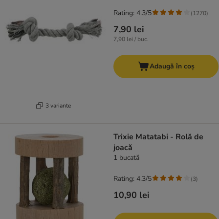
Rating: 4.3/5
(
1270
)
7,90 lei
7,90 lei / buc.
Adaugă în coș
3 variante
Trixie Matatabi - Rolă de
joacă
1 bucată
Rating: 4.3/5
(
3
)
10,90 lei