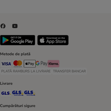
Metode de plată
Visa Payment Method
Master Card Payment Method
Apple Pay Payment Method
Google Pay Payment Method
Klarna Payment Method
PLATĂ RAMBURS LA LIVRARE
TRANSFER BANCAR
PLATĂ RAMBURS LA LIVRARE Payment Method
TRANSFER BANCAR Payment Metho
Livrare
GLS Shipping Method
GLS Locker Shipping Method
GLS Parcel Shop Shipping Method
Cumpărături sigure