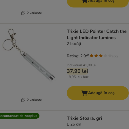
Adaugă în coș
2 variante
Trixie LED Pointer Catch the
Light Indicator luminos
2 bucăți
Rating: 2.9/5
(
66
)
Individual
41,80 lei
37,90 lei
18,95 lei / buc.
Adaugă în coș
2 variante
ecomandat de zooplus
Trixie Sfoară, gri
L 26 cm