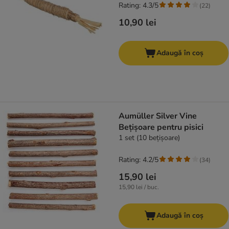
Rating: 4.3/5
(
22
)
10,90 lei
Adaugă în coș
Aumüller Silver Vine
Bețișoare pentru pisici
1 set (10 bețișoare)
Rating: 4.2/5
(
34
)
15,90 lei
15,90 lei / buc.
Adaugă în coș