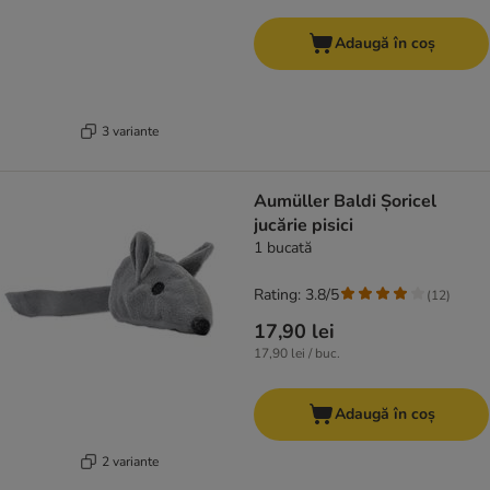
Adaugă în coș
3 variante
Aumüller Baldi Șoricel
jucărie pisici
1 bucată
Rating: 3.8/5
(
12
)
17,90 lei
17,90 lei / buc.
Adaugă în coș
2 variante