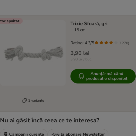
toc epuizat.
Trixie Sfoară, gri
L 15 cm
Rating: 4.3/5
(
1270
)
3,90 lei
3,90 lei / buc.
Anunță-mă când
produsul e disponibil
3 variante
Nu ai găsit încă ceea ce te interesa?
📆 Campanii curente
-5% la abonare Newsletter