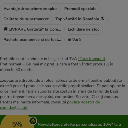
Avantaje & vouchere zooplus
Promoții speciale
Calitate de supermarket
Top vânzări în România 🔝
🚚 LIVRARE Gratuită* la Comanda ta
Lichidare de stoc
Pachete economice și de testare
❀ Vară
Prețurile sunt exprimate în lei și includ TVA
*
Taxe transport
Preț normal = Cel mai mic preț la care a fost vândut produsul în
ultimele 30 de zile.
zooplus are dreptul de a folosi adresa ta de e-mail pentru publicitate
directă privind produsele sau serviciile proprii similare. Te poți opune în
orice moment, fără a suporta alte costuri în afară de tariful de bază
pentru transmiterea mesajului, contactând Serviciul Clienți zooplus.
Pentru mai multe informații, consultă
politica noastră de
confidențialitate
5%
Newsletterul: oferte personalizate, 10%* la a