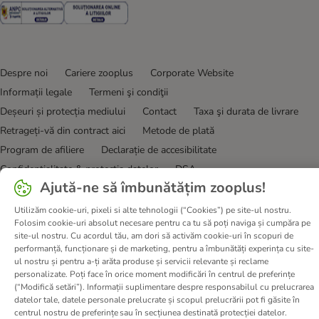
Security
Security
Despre noi
Cariere zooplus
Corporate Website
Informații legale
Termeni şi condiţii
Deșeuri și protecția mediului
Contact
Taxa şi durata de livrare
Retrageți-vă din contract aici
Metode de plată
Program de afiliere
Declarație de accesibilitate
Confidenţialitate & protecția datelor
DSA
Ajută-ne să îmbunătățim zooplus!
© zooplus SE
2026
Utilizăm cookie-uri, pixeli si alte tehnologii (“Cookies”) pe site-ul nostru.
Folosim cookie-uri absolut necesare pentru ca tu să poți naviga și cumpăra pe
site-ul nostru. Cu acordul tău, am dori să activăm cookie-uri în scopuri de
performanță, funcționare și de marketing, pentru a îmbunătăți experința cu site-
ul nostru și pentru a-ți arăta produse și servicii relevante și reclame
personalizate. Poți face în orice moment modificări în centrul de preferințe
(“Modifică setări”). Informații suplimentare despre responsabilul cu prelucrarea
datelor tale, datele personale prelucrate și scopul prelucrării pot fi găsite în
centrul nostru de preferințe sau în secțiunea destinată protecției datelor.