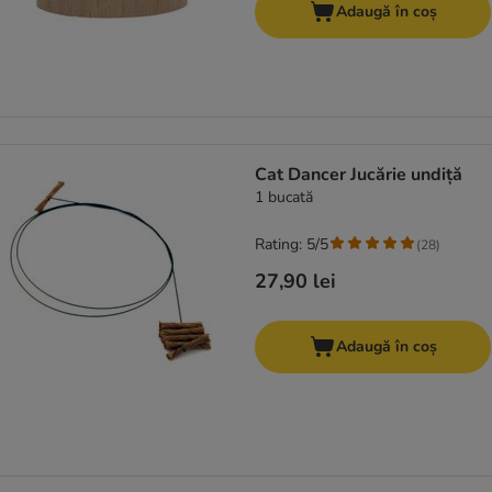
Adaugă în coș
Cat Dancer Jucărie undiță
1 bucată
Rating: 5/5
(
28
)
27,90 lei
Adaugă în coș