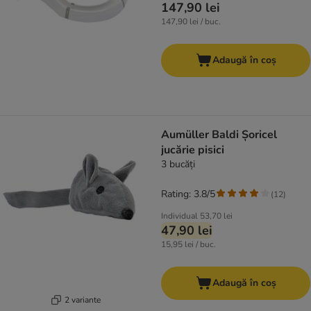
147,90 lei
147,90 lei / buc.
Adaugă în coș
Aumüller Baldi Șoricel
jucărie pisici
3 bucăți
Rating: 3.8/5
(
12
)
Individual
53,70 lei
47,90 lei
15,95 lei / buc.
Adaugă în coș
2 variante