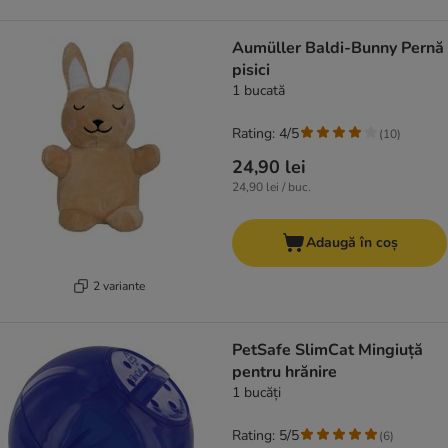
Aumüller Baldi-Bunny Pernă
pisici
1 bucată
Rating: 4/5
(
10
)
24,90 lei
24,90 lei / buc.
Adaugă în coș
2 variante
PetSafe SlimCat Mingiuță
pentru hrănire
1 bucăți
Rating: 5/5
(
6
)