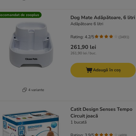
ecomandat de zooplus
Dog Mate Adăpătoare, 6 litri
Adăpătoare 6 litri
Rating: 4.2/5
(
3491
)
261,90 lei
261,90 lei / buc.
Adaugă în coș
4 variante
Catit Design Senses Tempo
Circuit joacă
1 bucată
Rating: 3.9/5
(
489
)