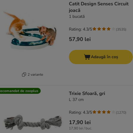
Catit Design Senses Circuit
joacă
1 bucată
Rating: 4.3/5
(
3535
)
57,90 lei
Adaugă în coș
2 variante
ecomandat de zooplus
Trixie Sfoară, gri
L 37 cm
Rating: 4.3/5
(
1270
)
17,90 lei
17,90 lei / buc.