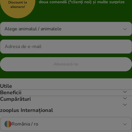
doua comandă (*clienți noi) și multe surprize
Discount la
abonare!
Alege animalul / animalele
Abonează-te
Utile
Beneficii
Cumpărături
zooplus Internațional
România / ro