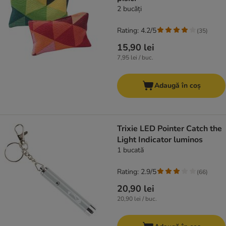
2 bucăți
Rating: 4.2/5
(
35
)
15,90 lei
7,95 lei / buc.
Adaugă în coș
Trixie LED Pointer Catch the
Light Indicator luminos
1 bucată
Rating: 2.9/5
(
66
)
20,90 lei
20,90 lei / buc.