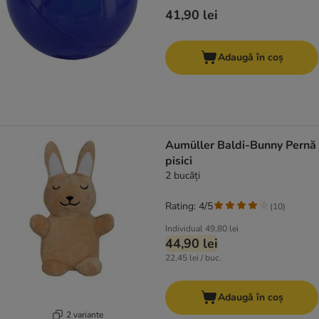
41,90 lei
Adaugă în coș
Aumüller Baldi-Bunny Pernă
pisici
2 bucăți
Rating: 4/5
(
10
)
Individual
49,80 lei
44,90 lei
22,45 lei / buc.
Adaugă în coș
2 variante