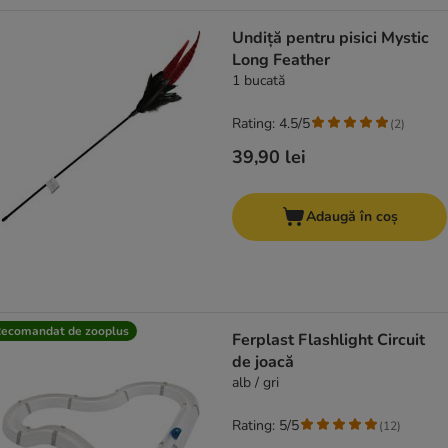
Undiță pentru pisici Mystic
Long Feather
1 bucată
Rating: 4.5/5
(
2
)
39,90 lei
Adaugă în coș
ecomandat de zooplus
Ferplast Flashlight Circuit
de joacă
alb / gri
Rating: 5/5
(
12
)