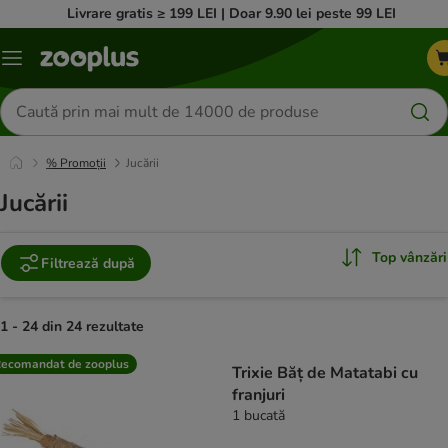
Livrare gratis ≥ 199 LEI | Doar 9.90 lei peste 99 LEI
Categorii
Căutare
produse
% Promoții
Jucării
Jucării
Top vânzări
Filtrează după
1 - 24 din 24 rezultate
product items have been changed
ecomandat de zooplus
Trixie Băț de Matatabi cu
franjuri
1 bucată