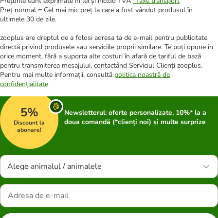
Prețurile sunt exprimate în lei și includ TVA
*
Taxe transport
Preț normal = Cel mai mic preț la care a fost vândut produsul în
ultimele 30 de zile.
zooplus are dreptul de a folosi adresa ta de e-mail pentru publicitate
directă privind produsele sau serviciile proprii similare. Te poți opune în
orice moment, fără a suporta alte costuri în afară de tariful de bază
pentru transmiterea mesajului, contactând Serviciul Clienți zooplus.
Pentru mai multe informații, consultă
politica noastră de
confidențialitate
5%
Newsletterul: oferte personalizate, 10%* la a
doua comandă (*clienți noi) și multe surprize
Discount la
abonare!
Alege animalul / animalele