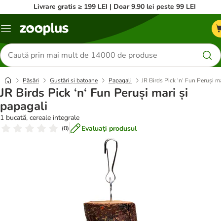
Livrare gratis ≥ 199 LEI | Doar 9.90 lei peste 99 LEI
Categorii
Căutare
produse
Păsări
Gustări și batoane
Papagali
JR Birds Pick ‘n‘ Fun Peruși ma
JR Birds Pick ‘n‘ Fun Peruși mari și
papagali
1 bucată, cereale integrale
Evaluaţi produsul
(
0
)