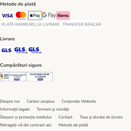
Metode de plată
Visa Payment Method
Master Card Payment Method
Apple Pay Payment Method
Google Pay Payment Method
Klarna Payment Method
PLATĂ RAMBURS LA LIVRARE
TRANSFER BANCAR
PLATĂ RAMBURS LA LIVRARE Payment Method
TRANSFER BANCAR Payment Metho
Livrare
GLS Shipping Method
GLS Locker Shipping Method
GLS Parcel Shop Shipping Method
Cumpărături sigure
Security
Security
Despre noi
Cariere zooplus
Corporate Website
Informații legale
Termeni şi condiţii
Deșeuri și protecția mediului
Contact
Taxa şi durata de livrare
Retrageți-vă din contract aici
Metode de plată