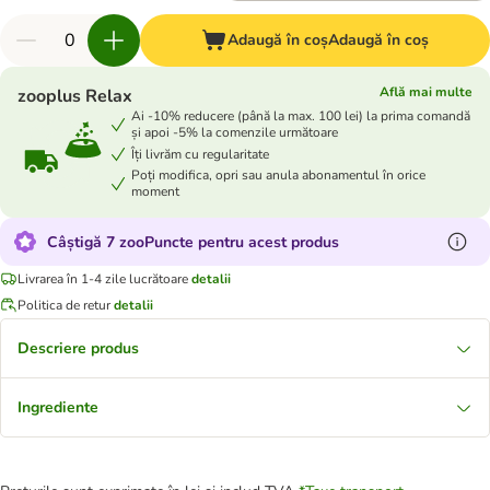
Adaugă în coș
Adaugă în coș
Află mai multe
zooplus Relax
Ai -10% reducere (până la max. 100 lei) la prima comandă
și apoi -5% la comenzile următoare
Îți livrăm cu regularitate
Poți modifica, opri sau anula abonamentul în orice
moment
Câștigă 7 zooPuncte pentru acest produs
Livrarea în 1-4 zile lucrătoare
detalii
Politica de retur
detalii
Descriere produs
Ingrediente