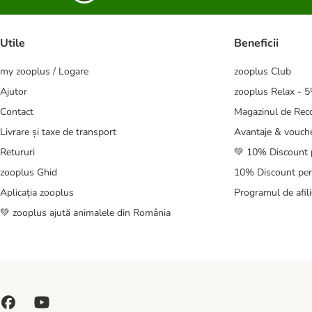
Utile
Beneficii
my zooplus / Logare
zooplus Club
Ajutor
zooplus Relax - 
Contact
Magazinul de Re
Livrare și taxe de transport
Avantaje & vouch
Retururi
💚 10% Discount 
zooplus Ghid
10% Discount pen
Aplicația zooplus
Programul de afili
💚 zooplus ajută animalele din România