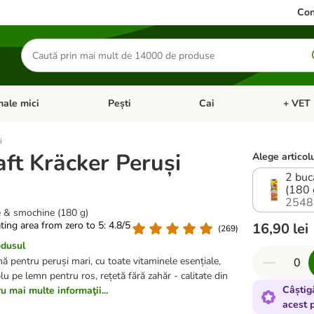
Con
Căutare
produse
ale mici
Pești
Cai
+ VET 
 Pisici
eți meniul cu categorii: Păsări
Deschideți meniul cu categorii: Animale mici
Deschideți meniul cu categori
Deschideț
i
aft Kräcker Peruși
Alege articolu
2 buc
(180 
2548
e & smochine (180 g)
ating area from zero to 5: 4.8/5
16,90 lei
(
269
)
odusul
 pentru peruși mari, cu toate vitaminele esențiale,
iplu pe lemn pentru ros, rețetă fără zahăr - calitate din
Câștig
u mai multe informaţii...
acest 