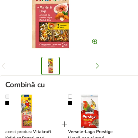
Combină cu
Vitakraft Kräcker Peruși mari
Versele-Laga Prestige Hrană peruș
acest produs
:
Vitakraft
Versele-Laga Prestige