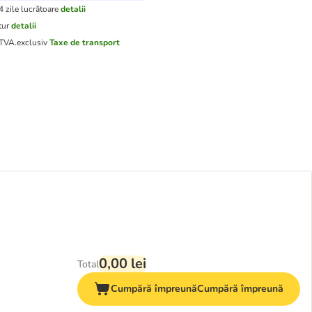
4 zile lucrătoare
detalii
tur
detalii
 TVA.
exclusiv
Taxe de transport
0,00 lei
Total
Cumpără împreună
Cumpără împreună