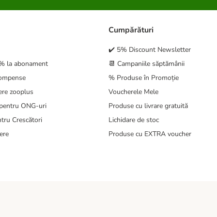
Cumpărături
✔️ 5% Discount Newsletter
5% la abonament
📆 Campaniile săptămânii
compense
% Produse în Promoție
ere zooplus
Voucherele Mele
pentru ONG-uri
Produse cu livrare gratuită
tru Crescători
Lichidare de stoc
ere
Produse cu EXTRA voucher