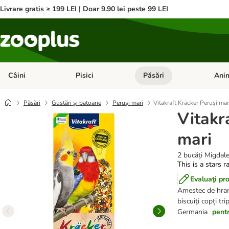
Livrare gratis ≥ 199 LEI | Doar 9.90 lei peste 99 LEI
Câini
Pisici
Păsări
Anim
Deschideți meniul cu categorii: Câini
Deschideți meniul cu categorii:
Deschid
Păsări
Gustări și batoane
Peruși mari
Vitakraft Kräcker Peruși mar
Vitakr
mari
2 bucăți Migdal
This is a stars r
Evaluaţi pr
Amestec de hrană
biscuiți copți tr
Germania
pentr