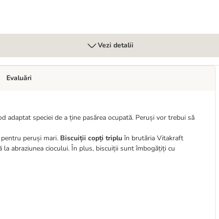
Vezi detalii
Evaluări
od adaptat speciei de a ține pasărea ocupată. Peruși vor trebui să
 pentru peruși mari.
Biscuiții copți triplu
în brutăria Vitakraft
la abraziunea ciocului. În plus, biscuiții sunt îmbogățiți cu