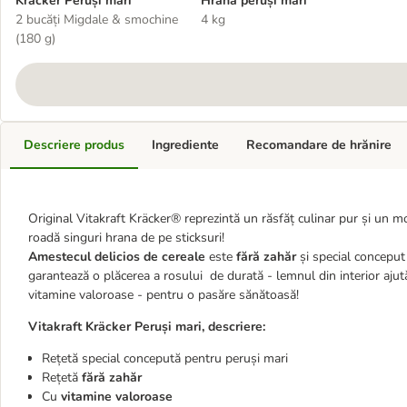
Kräcker Peruși mari
Hrană peruși mari
2 bucăți Migdale & smochine
4 kg
(180 g)
Descriere produs
Ingrediente
Recomandare de hrănire
Original Vitakraft Kräcker® reprezintă un răsfăț culinar pur și un m
roadă singuri hrana de pe sticksuri!
Amestecul delicios de cereale
este
fără zahăr
și special conceput
garantează o plăcerea a rosului de durată - lemnul din interior ajută 
vitamine valoroase - pentru o pasăre sănătoasă!
Vitakraft Kräcker Peruși mari, descriere:
Rețetă special concepută pentru peruși mari
Rețetă
fără zahăr
Cu
vitamine valoroase