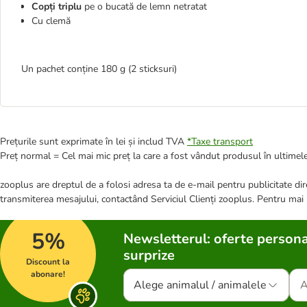
Copți triplu
pe o bucată de lemn netratat
Cu clemă
Un pachet conține 180 g (2 sticksuri)
Prețurile sunt exprimate în lei și includ TVA
*
Taxe transport
Preț normal = Cel mai mic preț la care a fost vândut produsul în ultimele
zooplus are dreptul de a folosi adresa ta de e-mail pentru publicitate dire
transmiterea mesajului, contactând Serviciul Clienți zooplus. Pentru mai
5%
Newsletterul: oferte persona
surprize
Discount la
abonare!
Alege animalul / animalele