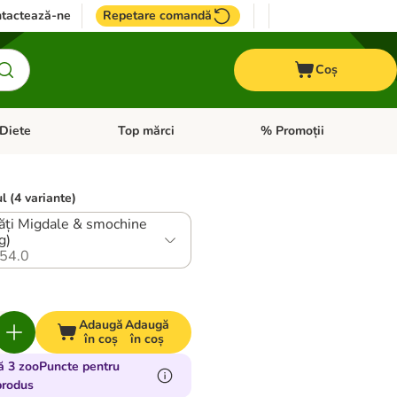
tactează-ne
Repetare comandă
Coș
Diete
Top mărci
% Promoții
i: Pești
i meniul cu categorii: Cai
Deschideți meniul cu categorii: + VET Diete
Deschideți meniul cu catego
l (4 variante)
ăți Migdale & smochine
g)
54.0
Adaugă
Adaugă
în coș
în coș
ă 3 zooPuncte pentru
produs