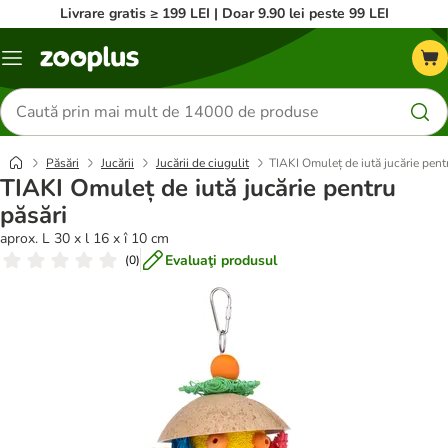
Livrare gratis ≥ 199 LEI | Doar 9.90 lei peste 99 LEI
Categorii
Căutare
produse
Păsări
Jucării
Jucării de ciugulit
TIAKI Omuleț de iută jucărie pent
TIAKI Omuleț de iută jucărie pentru
păsări
aprox. L 30 x l 16 x î 10 cm
Evaluaţi produsul
(
0
)