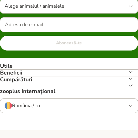
Alege animalul / animalele
Abonează-te
Utile
Beneficii
Cumpărături
zooplus Internațional
România / ro