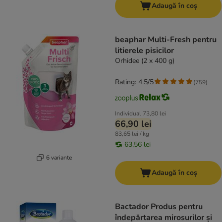
Adaugă în coș
beaphar Multi-Fresh pentru
litierele pisicilor
Orhidee (2 x 400 g)
Rating: 4.5/5
(
759
)
Individual
73,80 lei
66,90 lei
83,65 lei / kg
63,56 lei
6 variante
Adaugă în coș
Bactador Produs pentru
îndepărtarea mirosurilor și