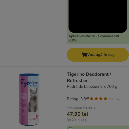
Aplică voucherul - Economisești
-10%
Adaugă în coș
Tigerino Deodorant /
Refresher
Pudră de bebeluși 2 x 700 g
Rating: 3.8/5
(
357
)
Individual
53,80 lei
47,90 lei
34,20 lei / kg