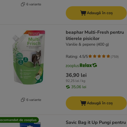
6 variante
Adaugă în coș
beaphar Multi-Fresh pentru
litierele pisicilor
Vanilie & pepene (400 g)
Rating: 4.5/5
(
759
)
36,90 lei
92,25 lei / kg
35,06 lei
6 variante
Adaugă în coș
ecomandat de zooplus
Savic Bag it Up Pungi pentru