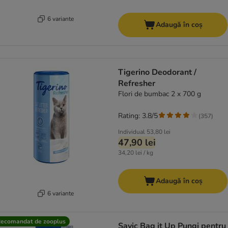
6 variante
Adaugă în coș
Tigerino Deodorant /
Refresher
Flori de bumbac 2 x 700 g
Rating: 3.8/5
(
357
)
Individual
53,80 lei
47,90 lei
34,20 lei / kg
Adaugă în coș
6 variante
ecomandat de zooplus
Savic Bag it Up Pungi pentru