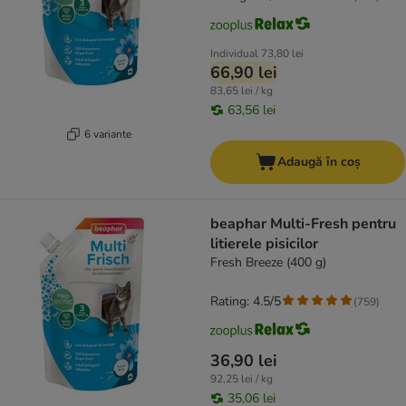
Individual
73,80 lei
66,90 lei
83,65 lei / kg
63,56 lei
6 variante
Adaugă în coș
beaphar Multi-Fresh pentru
litierele pisicilor
Fresh Breeze (400 g)
Rating: 4.5/5
(
759
)
36,90 lei
92,25 lei / kg
35,06 lei