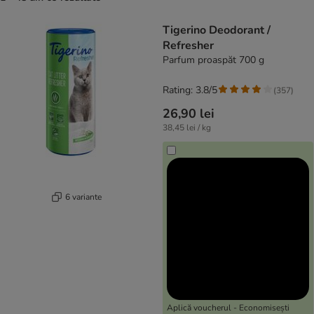
product items have been changed
Tigerino Deodorant /
Refresher
Parfum proaspăt 700 g
Rating: 3.8/5
(
357
)
26,90 lei
38,45 lei / kg
6 variante
Aplică voucherul - Economisești