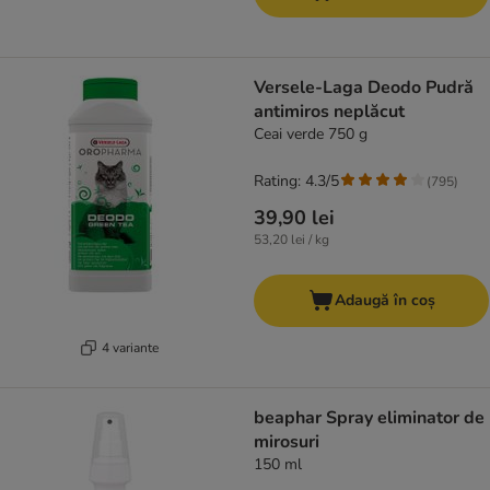
Versele-Laga Deodo Pudră
antimiros neplăcut
Ceai verde 750 g
Rating: 4.3/5
(
795
)
39,90 lei
53,20 lei / kg
Adaugă în coș
4 variante
beaphar Spray eliminator de
mirosuri
150 ml