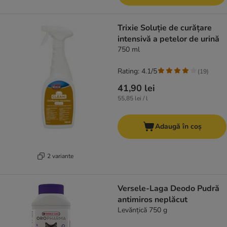
Trixie Soluție de curățare
intensivă a petelor de urină
750 ml
Rating: 4.1/5
(
19
)
41,90 lei
55,85 lei / l
Adaugă în coș
2 variante
Versele-Laga Deodo Pudră
antimiros neplăcut
Levănțică 750 g