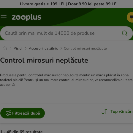
Livrare gratis ≥ 199 LEI | Doar 9.90 lei peste 99 LEI
Categorii
Căutare
produse
Pisici
Accesorii uz zilnic
Control mirosuri neplăcute
Control mirosuri neplăcute
Produsele pentru controlul mirosurilor neplăcute mențin un miros plăcut în zona
toaletei pisicii! Pentru și un mai mare control al mirosurilor, vă recomandăm o litieră
acoperită.
Top vânzări
Filtrează după
1 - 48 din 69 rezultate