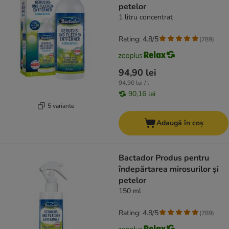
petelor
1 litru concentrat
Rating: 4.8/5
(
789
)
94,90 lei
94,90 lei / l
90,16 lei
5 variante
Adaugă în coș
Bactador Produs pentru
îndepărtarea mirosurilor și
petelor
150 ml
Rating: 4.8/5
(
789
)