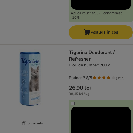
Aplică voucherul - Economisești
-10%
Adaugă în coș
Tigerino Deodorant /
Refresher
Flori de bumbac 700 g
Rating: 3.8/5
(
357
)
26,90 lei
38,45 lei / kg
6 variante