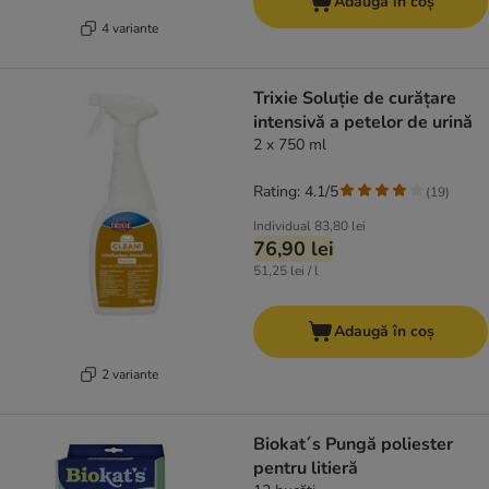
Adaugă în coș
4 variante
Trixie Soluție de curățare
intensivă a petelor de urină
2 x 750 ml
Rating: 4.1/5
(
19
)
Individual
83,80 lei
76,90 lei
51,25 lei / l
Adaugă în coș
2 variante
Biokat´s Pungă poliester
pentru litieră