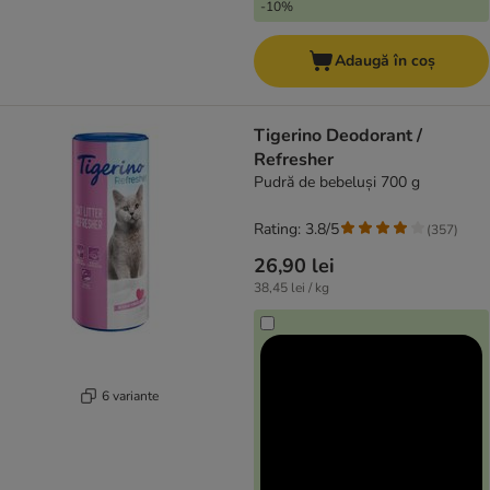
-10%
Adaugă în coș
Tigerino Deodorant /
Refresher
Pudră de bebeluși 700 g
Rating: 3.8/5
(
357
)
26,90 lei
38,45 lei / kg
6 variante