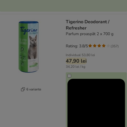
Tigerino Deodorant /
Refresher
Parfum proaspăt 2 x 700 g
Rating: 3.8/5
(
357
)
Individual
53,80 lei
47,90 lei
34,20 lei / kg
6 variante