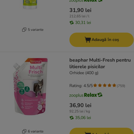
31,90 lei
212,65 lei / l
30,31 lei
5 variante
Adaugă în coș
beaphar Multi-Fresh pentru
litierele pisicilor
Orhidee (400 g)
Rating: 4.5/5
(
759
)
36,90 lei
92,25 lei / kg
35,06 lei
6 variante