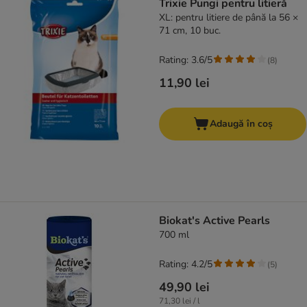
Trixie Pungi pentru litieră
XL: pentru litiere de până la 56 ×
71 cm, 10 buc.
Rating: 3.6/5
(
8
)
11,90 lei
Adaugă în coș
Biokat's Active Pearls
700 ml
Rating: 4.2/5
(
5
)
49,90 lei
71,30 lei / l