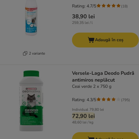
Rating: 4.7/5
(
18
)
38,90 lei
259,35 lei / l
Adaugă în coș
2 variante
Versele-Laga Deodo Pudră
antimiros neplăcut
Ceai verde 2 x 750 g
Rating: 4.3/5
(
795
)
Individual
79,80 lei
72,90 lei
48,60 lei / kg