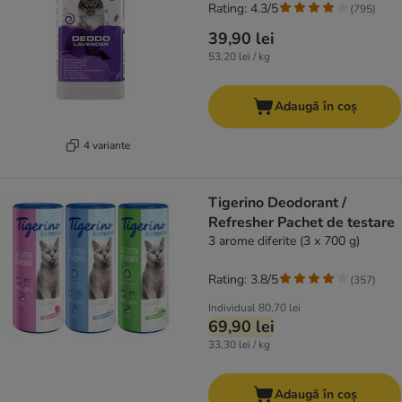
Rating: 4.3/5
(
795
)
39,90 lei
53,20 lei / kg
Adaugă în coș
4 variante
Tigerino Deodorant /
Refresher Pachet de testare
3 arome diferite (3 x 700 g)
Rating: 3.8/5
(
357
)
Individual
80,70 lei
69,90 lei
33,30 lei / kg
Adaugă în coș