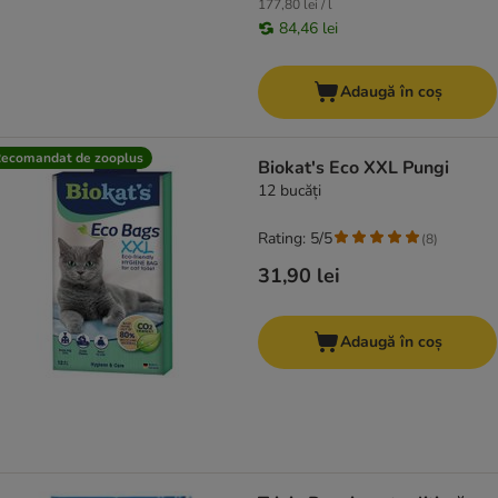
177,80 lei / l
84,46 lei
Adaugă în coș
ecomandat de zooplus
Biokat's Eco XXL Pungi
12 bucăți
Rating: 5/5
(
8
)
31,90 lei
Adaugă în coș