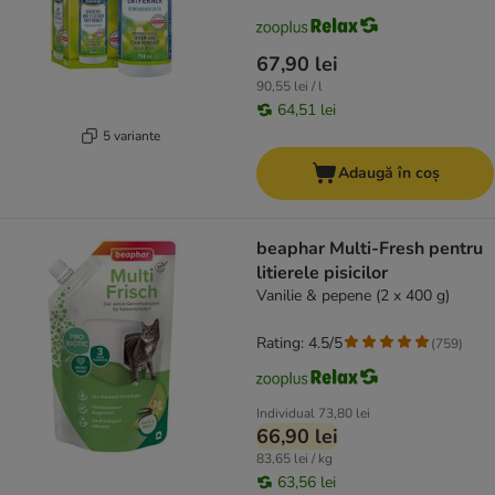
67,90 lei
90,55 lei / l
64,51 lei
5 variante
Adaugă în coș
beaphar Multi-Fresh pentru
litierele pisicilor
Vanilie & pepene (2 x 400 g)
Rating: 4.5/5
(
759
)
Individual
73,80 lei
66,90 lei
83,65 lei / kg
63,56 lei