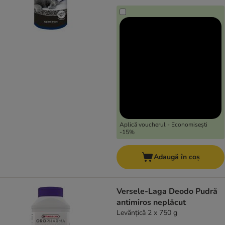
Aplică voucherul - Economisești
-15%
Adaugă în coș
Versele-Laga Deodo Pudră
antimiros neplăcut
Levănțică 2 x 750 g