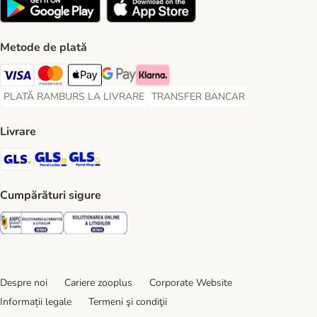
Metode de plată
Visa Payment Method
Master Card Payment Method
Apple Pay Payment Method
Google Pay Payment Method
Klarna Payment Method
PLATĂ RAMBURS LA LIVRARE
TRANSFER BANCAR
PLATĂ RAMBURS LA LIVRARE Payment Method
TRANSFER BANCAR Payment Metho
Livrare
GLS Shipping Method
GLS Locker Shipping Method
GLS Parcel Shop Shipping Method
Cumpărături sigure
Security
Security
Despre noi
Cariere zooplus
Corporate Website
Informații legale
Termeni şi condiţii