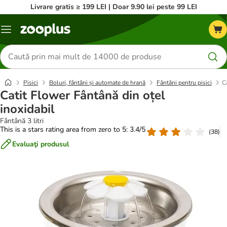
Livrare gratis ≥ 199 LEI | Doar 9.90 lei peste 99 LEI
Categorii
Căutare
produse
Pisici
Boluri, fântâni și automate de hrană
Fântâni pentru pisici
C
Catit Flower Fântână din oțel
inoxidabil
Fântână 3 litri
This is a stars rating area from zero to 5: 3.4/5
(
38
)
Evaluaţi produsul