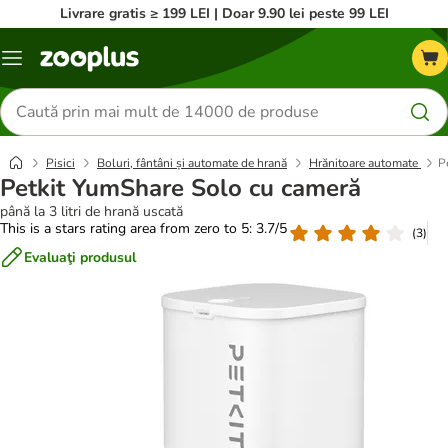
Livrare gratis ≥ 199 LEI | Doar 9.90 lei peste 99 LEI
Categorii
Căutare
produse
Pisici
Boluri, fântâni și automate de hrană
Hrănitoare automate
P
Petkit YumShare Solo cu cameră
până la 3 litri de hrană uscată
This is a stars rating area from zero to 5: 3.7/5
(
3
)
Evaluaţi produsul