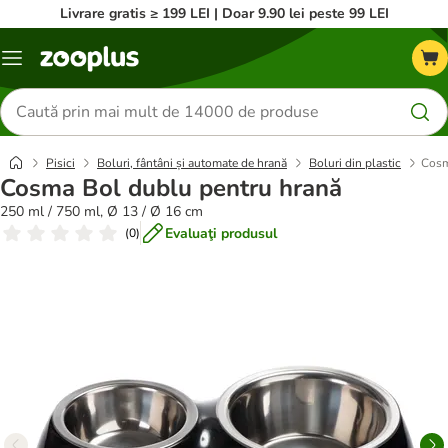
Livrare gratis ≥ 199 LEI | Doar 9.90 lei peste 99 LEI
Categorii
Căutare
produse
Pisici
Boluri, fântâni și automate de hrană
Boluri din plastic
Cosm
Cosma Bol dublu pentru hrană
250 ml / 750 ml, Ø 13 / Ø 16 cm
Evaluaţi produsul
(
0
)