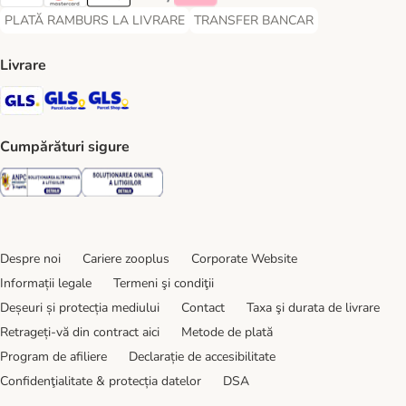
Visa Payment Method
Master Card Payment Method
Apple Pay Payment Method
Google Pay Payment Method
Klarna Payment Method
PLATĂ RAMBURS LA LIVRARE
TRANSFER BANCAR
PLATĂ RAMBURS LA LIVRARE Payment Method
TRANSFER BANCAR Payment Metho
Livrare
GLS Shipping Method
GLS Locker Shipping Method
GLS Parcel Shop Shipping Method
Cumpărături sigure
Security
Security
Despre noi
Cariere zooplus
Corporate Website
Informații legale
Termeni şi condiţii
Deșeuri și protecția mediului
Contact
Taxa şi durata de livrare
Retrageți-vă din contract aici
Metode de plată
Program de afiliere
Declarație de accesibilitate
Confidenţialitate & protecția datelor
DSA