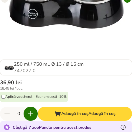
250 ml / 750 ml, Ø 13 / Ø 16 cm
747027.0
36,90 lei
18,45 lei / buc.
Aplică voucherul - Economisești -10%
Adaugă în coș
Adaugă în coș
Câștigă 7 zooPuncte pentru acest produs