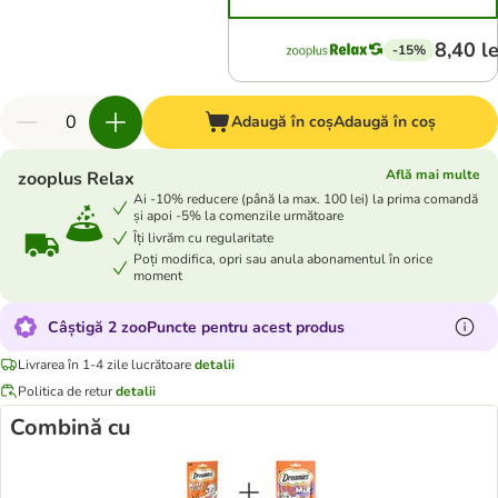
8,40 le
-15%
Adaugă în coș
Adaugă în coș
Află mai multe
zooplus Relax
Ai -10% reducere (până la max. 100 lei) la prima comandă
și apoi -5% la comenzile următoare
Îți livrăm cu regularitate
Poți modifica, opri sau anula abonamentul în orice
moment
Câștigă 2 zooPuncte pentru acest produs
Livrarea în 1-4 zile lucrătoare
detalii
Politica de retur
detalii
Combină cu