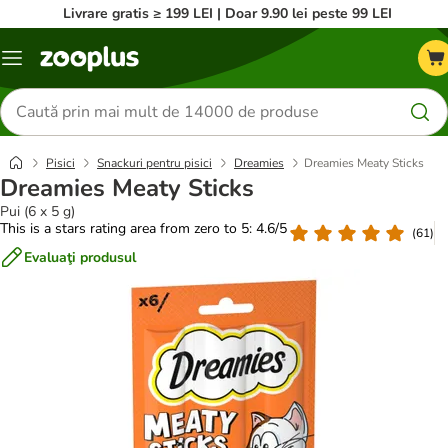
Livrare gratis ≥ 199 LEI | Doar 9.90 lei peste 99 LEI
Categorii
Căutare
produse
Pisici
Snackuri pentru pisici
Dreamies
Dreamies Meaty Sticks
Dreamies Meaty Sticks
Pui (6 x 5 g)
This is a stars rating area from zero to 5: 4.6/5
(
61
)
Evaluaţi produsul