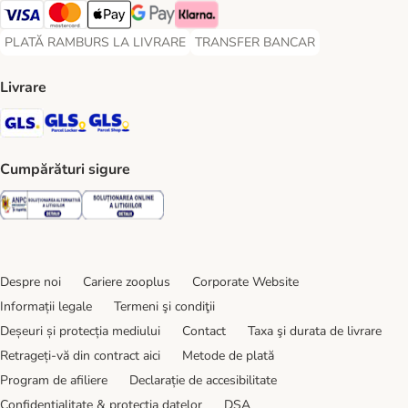
Visa Payment Method
Master Card Payment Method
Apple Pay Payment Method
Google Pay Payment Method
Klarna Payment Method
PLATĂ RAMBURS LA LIVRARE
TRANSFER BANCAR
PLATĂ RAMBURS LA LIVRARE Payment Method
TRANSFER BANCAR Payment Metho
Livrare
GLS Shipping Method
GLS Locker Shipping Method
GLS Parcel Shop Shipping Method
Cumpărături sigure
Security
Security
Despre noi
Cariere zooplus
Corporate Website
Informații legale
Termeni şi condiţii
Deșeuri și protecția mediului
Contact
Taxa şi durata de livrare
Retrageți-vă din contract aici
Metode de plată
Program de afiliere
Declarație de accesibilitate
Confidenţialitate & protecția datelor
DSA