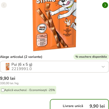
Alege articolul (2 variante)
% vouchere disponibile
Pui (6 x 5 g)
2219991.0
9,90 lei
330,00 lei / kg
Aplică voucherul - Economisești -25%
9,90 lei
Livrare unică