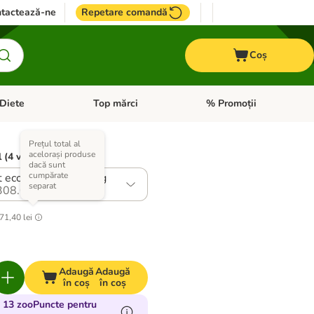
tactează-ne
Repetare comandă
Coș
Diete
Top mărci
% Promoții
i: Pești
i meniul cu categorii: Cai
Deschideți meniul cu categorii: + VET Diete
Deschideți meniul cu catego
Prețul total al
acelorași produse
 (4 variante)
dacă sunt
cumpărate
 economic: 6 x 100 g
separat
308.0
71,40 lei
Adaugă
Adaugă
în coș
în coș
 13 zooPuncte pentru