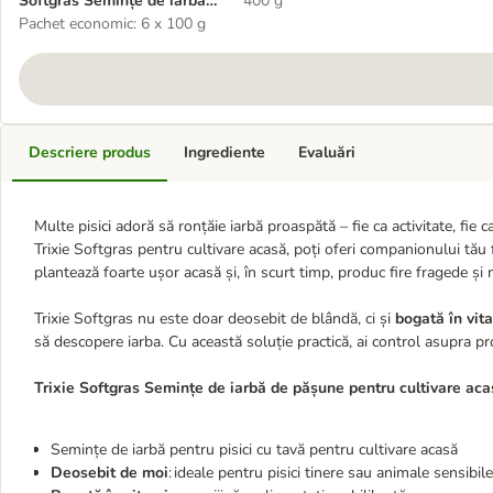
Softgras Semințe de iarbă
400 g
de pășune pentru cultivare
Pachet economic: 6 x 100 g
proprie
Descriere produs
Ingrediente
Evaluări
Multe pisici adoră să ronțăie iarbă proaspătă – fie ca activitate, fie
Trixie Softgras pentru cultivare acasă, poți oferi companionului tău 
plantează foarte ușor acasă și, în scurt timp, produc fire fragede și m
Trixie Softgras nu este doar deosebit de blândă, ci și
bogată în vit
să descopere iarba. Cu această soluție practică, ai control asupra prosp
Trixie Softgras Semințe de iarbă de pășune pentru cultivare aca
Semințe de iarbă pentru pisici cu tavă pentru cultivare acasă
Deosebit de moi
: ideale pentru pisici tinere sau animale sensibile