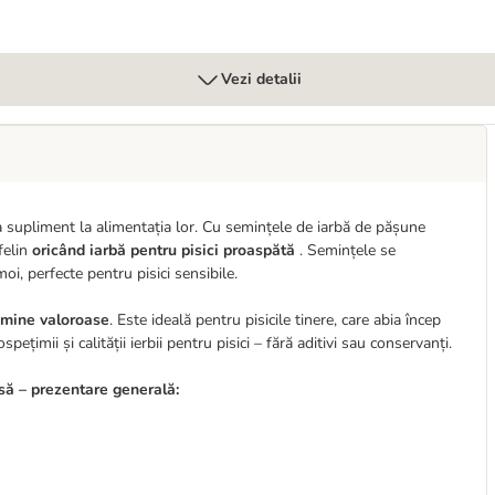
Vezi detalii
 ca supliment la alimentația lor. Cu semințele de iarbă de pășune
felin
oricând iarbă pentru pisici proaspătă
. Semințele se
oi, perfecte pentru pisici sensibile.
amine valoroase
. Este ideală pentru pisicile tinere, care abia încep
ețimii și calității ierbii pentru pisici – fără aditivi sau conservanți.
să – prezentare generală: