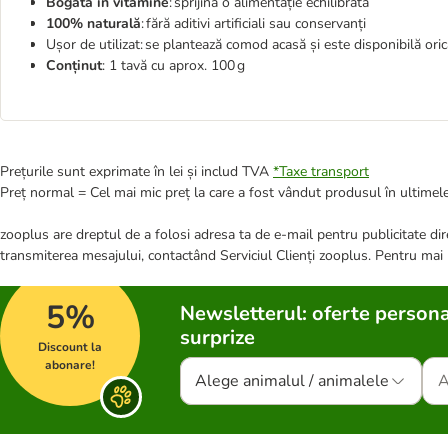
Bogată în vitamine
: sprijină o alimentație echilibrată
100% naturală
: fără aditivi artificiali sau conservanți
Ușor de utilizat: se plantează comod acasă și este disponibilă ori
Conținut
: 1 tavă cu aprox. 100 g
Prețurile sunt exprimate în lei și includ TVA
*
Taxe transport
Preț normal = Cel mai mic preț la care a fost vândut produsul în ultimele
zooplus are dreptul de a folosi adresa ta de e-mail pentru publicitate dire
transmiterea mesajului, contactând Serviciul Clienți zooplus. Pentru mai
5%
Newsletterul: oferte persona
surprize
Discount la
abonare!
Alege animalul / animalele