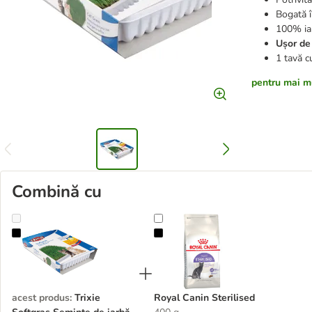
Bogată 
100% iar
Ușor de
1 tavă c
pentru mai mu
Combină cu
Trixie Softgras Semințe de iarbă de pășune pentru cultivare proprie
Royal Canin Sterilised
acest produs
:
Trixie
Royal Canin Sterilised