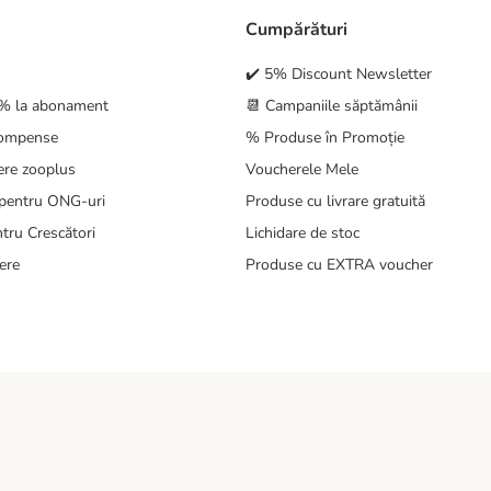
Cumpărături
✔️ 5% Discount Newsletter
5% la abonament
📆 Campaniile săptămânii
compense
% Produse în Promoție
ere zooplus
Voucherele Mele
pentru ONG-uri
Produse cu livrare gratuită
tru Crescători
Lichidare de stoc
ere
Produse cu EXTRA voucher