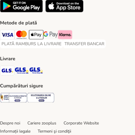
Metode de plată
Visa Payment Method
Master Card Payment Method
Apple Pay Payment Method
Google Pay Payment Method
Klarna Payment Method
PLATĂ RAMBURS LA LIVRARE
TRANSFER BANCAR
PLATĂ RAMBURS LA LIVRARE Payment Method
TRANSFER BANCAR Payment Metho
Livrare
GLS Shipping Method
GLS Locker Shipping Method
GLS Parcel Shop Shipping Method
Cumpărături sigure
Security
Security
Despre noi
Cariere zooplus
Corporate Website
Informații legale
Termeni şi condiţii