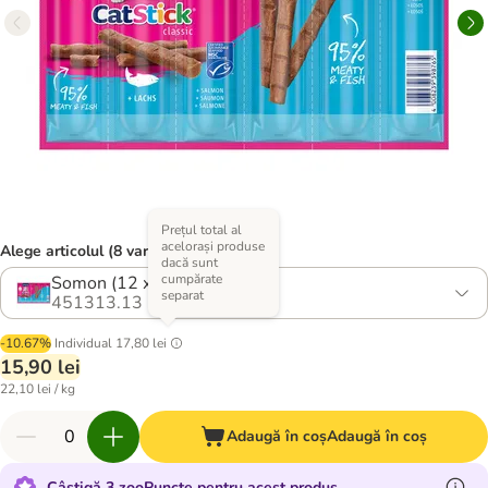
Prețul total al
acelorași produse
Alege articolul (8 variante)
dacă sunt
cumpărate
Somon (12 x 6 g)
separat
451313.13
-10.67%
Individual
17,80 lei
15,90 lei
22,10 lei / kg
Adaugă în coș
Adaugă în coș
Câștigă 3 zooPuncte pentru acest produs