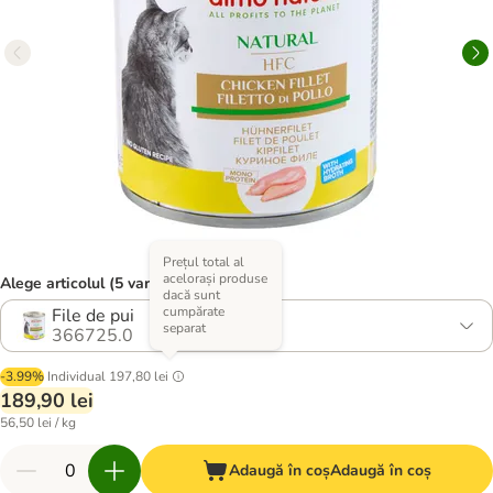
Prețul total al
acelorași produse
Alege articolul (5 variante)
dacă sunt
cumpărate
File de pui
separat
366725.0
-3.99%
Individual
197,80 lei
189,90 lei
56,50 lei / kg
Adaugă în coș
Adaugă în coș