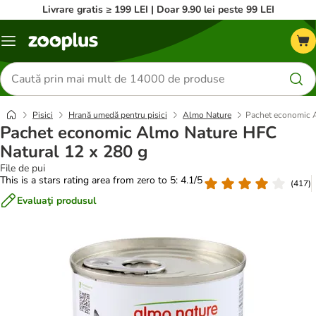
Livrare gratis ≥ 199 LEI | Doar 9.90 lei peste 99 LEI
Categorii
Căutare
produse
Pisici
Hrană umedă pentru pisici
Almo Nature
Pachet economic A
Pachet economic Almo Nature HFC
Natural 12 x 280 g
File de pui
This is a stars rating area from zero to 5: 4.1/5
(
417
)
Evaluaţi produsul