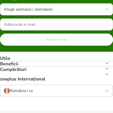
Alege animalul / animalele
Abonează-te
Utile
Beneficii
Cumpărături
zooplus Internațional
România / ro