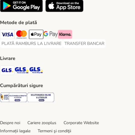
Metode de plată
Visa Payment Method
Master Card Payment Method
Apple Pay Payment Method
Google Pay Payment Method
Klarna Payment Method
PLATĂ RAMBURS LA LIVRARE
TRANSFER BANCAR
PLATĂ RAMBURS LA LIVRARE Payment Method
TRANSFER BANCAR Payment Metho
Livrare
GLS Shipping Method
GLS Locker Shipping Method
GLS Parcel Shop Shipping Method
Cumpărături sigure
Security
Security
Despre noi
Cariere zooplus
Corporate Website
Informații legale
Termeni şi condiţii