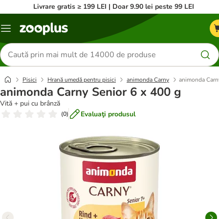
Livrare gratis ≥ 199 LEI | Doar 9.90 lei peste 99 LEI
Categorii
Căutare
produse
Pisici
Hrană umedă pentru pisici
animonda Carny
animonda Carny
animonda Carny Senior 6 x 400 g
Vită + pui cu brânză
Evaluaţi produsul
(
0
)