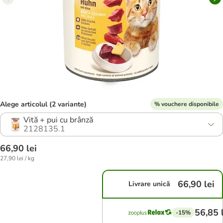
Alege articolul (2 variante)
% vouchere disponibile
Vită + pui cu brânză
2128135.1
66,90 lei
27,90 lei / kg
66,90 lei
Livrare unică
56,85 
-15%