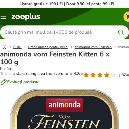
Livrare gratis ≥ 199 LEI | Doar 9.90 lei peste 99 LEI
Categorii
Căutare
produse
Pisici
Hrană umedă pentru pisici
animonda Vom Feinsten
animond
animonda vom Feinsten Kitten 6 x
100 g
Pasăre
This is a stars rating area from zero to 5: 4.2/5
(
1870
)
Evaluaţi produsul