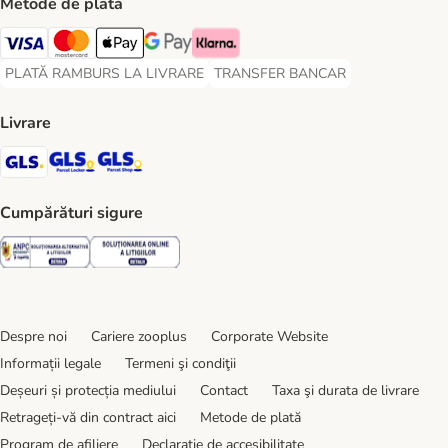
Metode de plată
Visa Payment Method
Master Card Payment Method
Apple Pay Payment Method
Google Pay Payment Method
Klarna Payment Method
PLATĂ RAMBURS LA LIVRARE
TRANSFER BANCAR
PLATĂ RAMBURS LA LIVRARE Payment Method
TRANSFER BANCAR Payment Metho
Livrare
GLS Shipping Method
GLS Locker Shipping Method
GLS Parcel Shop Shipping Method
Cumpărături sigure
Security
Security
Despre noi
Cariere zooplus
Corporate Website
Informații legale
Termeni şi condiţii
Deșeuri și protecția mediului
Contact
Taxa şi durata de livrare
Retrageți-vă din contract aici
Metode de plată
Program de afiliere
Declarație de accesibilitate