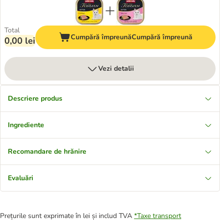
Total
Cumpără împreună
Cumpără împreună
0,00 lei
Vezi detalii
Descriere produs
Ingrediente
Recomandare de hrănire
Evaluări
Prețurile sunt exprimate în lei și includ TVA
*
Taxe transport