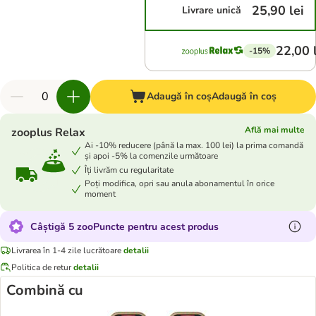
25,90 lei
Livrare unică
22,00 
-15%
Adaugă în coș
Adaugă în coș
Află mai multe
zooplus Relax
Ai -10% reducere (până la max. 100 lei) la prima comandă
și apoi -5% la comenzile următoare
Îți livrăm cu regularitate
Poți modifica, opri sau anula abonamentul în orice
moment
Câștigă 5 zooPuncte pentru acest produs
Livrarea în 1-4 zile lucrătoare
detalii
Politica de retur
detalii
Combină cu