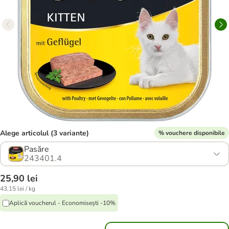
Alege articolul (3 variante)
% vouchere disponibile
Pasăre
243401.4
25,90 lei
43,15 lei / kg
Aplică voucherul - Economisești -10%