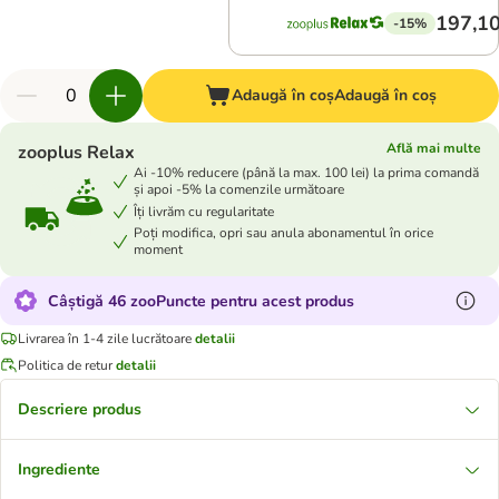
197,10
-15%
Adaugă în coș
Adaugă în coș
Află mai multe
zooplus Relax
Ai -10% reducere (până la max. 100 lei) la prima comandă
și apoi -5% la comenzile următoare
Îți livrăm cu regularitate
Poți modifica, opri sau anula abonamentul în orice
moment
Câștigă 46 zooPuncte pentru acest produs
Livrarea în 1-4 zile lucrătoare
detalii
Politica de retur
detalii
Descriere produs
Ingrediente