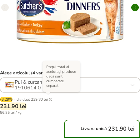
Prețul total al
acelorași produse
Alege articolul (4 variante)
dacă sunt
cumpărate
Pui & curcan
separat
1910614.0
-3.29%
Individual
239,80 lei
231,90 lei
56,85 lei / kg
231,90 lei
Livrare unică