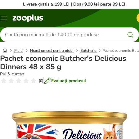
Livrare gratis ≥ 199 LEI | Doar 9.90 lei peste 99 LEI
Categorii
Căutare
produse
Pisici
Hrană umedă pentru pisici
Butcher's
Pachet economic Butc
Pachet economic Butcher's Delicious
Dinners 48 x 85 g
Pui & curcan
Evaluaţi produsul
(
0
)