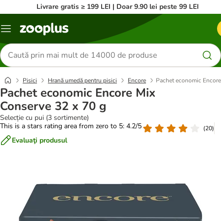
Livrare gratis ≥ 199 LEI | Doar 9.90 lei peste 99 LEI
Categorii
Căutare
produse
Pisici
Hrană umedă pentru pisici
Encore
Pachet economic Encore
Pachet economic Encore Mix
Conserve 32 x 70 g
Selecție cu pui (3 sortimente)
This is a stars rating area from zero to 5: 4.2/5
(
20
)
Evaluaţi produsul