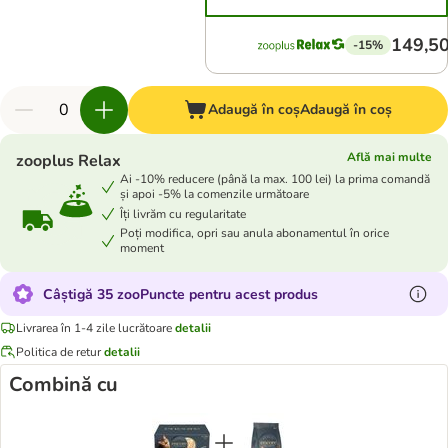
149,50
-15%
Adaugă în coș
Adaugă în coș
Află mai multe
zooplus Relax
Ai -10% reducere (până la max. 100 lei) la prima comandă
și apoi -5% la comenzile următoare
Îți livrăm cu regularitate
Poți modifica, opri sau anula abonamentul în orice
moment
Câștigă 35 zooPuncte pentru acest produs
Livrarea în 1-4 zile lucrătoare
detalii
Politica de retur
detalii
Combină cu