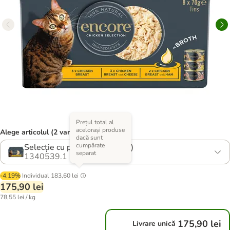
Prețul total al
acelorași produse
Alege articolul (2 variante)
dacă sunt
cumpărate
Selecție cu pui (3 sortimente)
separat
1340539.1
-4.19%
Individual
183,60 lei
175,90 lei
78,55 lei / kg
175,90 lei
Livrare unică