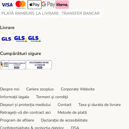
Visa Payment Method
Master Card Payment Method
Apple Pay Payment Method
Google Pay Payment Method
Klarna Payment Method
PLATĂ RAMBURS LA LIVRARE
TRANSFER BANCAR
PLATĂ RAMBURS LA LIVRARE Payment Method
TRANSFER BANCAR Payment Metho
Livrare
GLS Shipping Method
GLS Locker Shipping Method
GLS Parcel Shop Shipping Method
Cumpărături sigure
Security
Security
Despre noi
Cariere zooplus
Corporate Website
Informații legale
Termeni şi condiţii
Deșeuri și protecția mediului
Contact
Taxa şi durata de livrare
Retrageți-vă din contract aici
Metode de plată
Program de afiliere
Declarație de accesibilitate
Confidenţialitate & protecția datelor
DSA