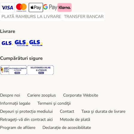
Visa Payment Method
Master Card Payment Method
Apple Pay Payment Method
Google Pay Payment Method
Klarna Payment Method
PLATĂ RAMBURS LA LIVRARE
TRANSFER BANCAR
PLATĂ RAMBURS LA LIVRARE Payment Method
TRANSFER BANCAR Payment Metho
Livrare
GLS Shipping Method
GLS Locker Shipping Method
GLS Parcel Shop Shipping Method
Cumpărături sigure
Security
Security
Despre noi
Cariere zooplus
Corporate Website
Informații legale
Termeni şi condiţii
Deșeuri și protecția mediului
Contact
Taxa şi durata de livrare
Retrageți-vă din contract aici
Metode de plată
Program de afiliere
Declarație de accesibilitate