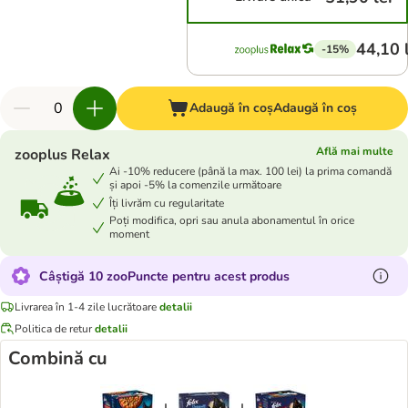
44,10 
-15%
Adaugă în coș
Adaugă în coș
Află mai multe
zooplus Relax
Ai -10% reducere (până la max. 100 lei) la prima comandă
și apoi -5% la comenzile următoare
Îți livrăm cu regularitate
Poți modifica, opri sau anula abonamentul în orice
moment
Câștigă 10 zooPuncte pentru acest produs
Livrarea în 1-4 zile lucrătoare
detalii
Politica de retur
detalii
Combină cu