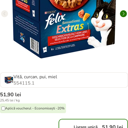
Vită, curcan, pui, miel
554115.1
51,90 lei
25,45 lei / kg
Aplică voucherul - Economisești -20%
51,90 lei
Livrare unică