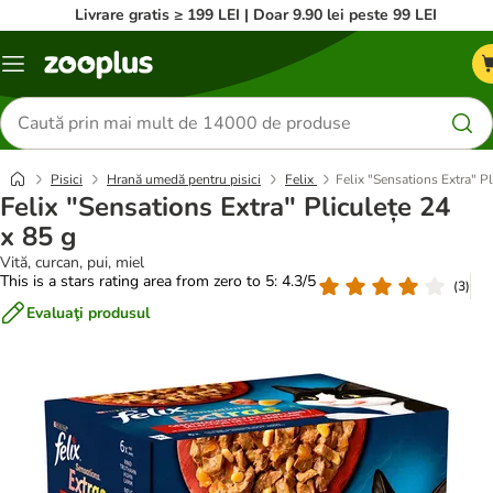
Livrare gratis ≥ 199 LEI | Doar 9.90 lei peste 99 LEI
Categorii
Căutare
produse
Pisici
Hrană umedă pentru pisici
Felix
Felix "Sensations Extra" Pl
Felix "Sensations Extra" Pliculețe 24
x 85 g
Vită, curcan, pui, miel
This is a stars rating area from zero to 5: 4.3/5
(
3
)
Evaluaţi produsul