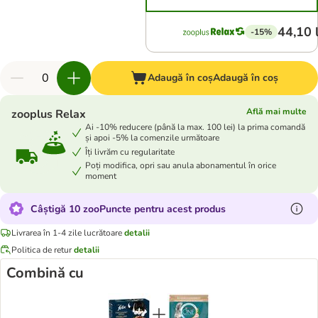
44,10 
-15%
Adaugă în coș
Adaugă în coș
Află mai multe
zooplus Relax
Ai -10% reducere (până la max. 100 lei) la prima comandă
și apoi -5% la comenzile următoare
Îți livrăm cu regularitate
Poți modifica, opri sau anula abonamentul în orice
moment
Câștigă 10 zooPuncte pentru acest produs
Livrarea în 1-4 zile lucrătoare
detalii
Politica de retur
detalii
Combină cu