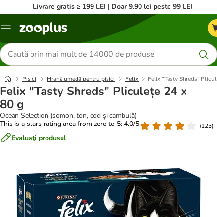
Livrare gratis ≥ 199 LEI | Doar 9.90 lei peste 99 LEI
Categorii
Căutare
produse
Pisici
Hrană umedă pentru pisici
Felix
Felix "Tasty Shreds" Plicul
Felix "Tasty Shreds" Pliculețe 24 x
80 g
Ocean Selection (somon, ton, cod și cambulă)
This is a stars rating area from zero to 5: 4.0/5
(
123
)
Evaluaţi produsul