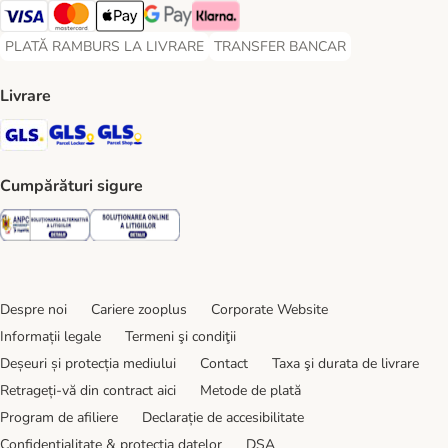
Visa Payment Method
Master Card Payment Method
Apple Pay Payment Method
Google Pay Payment Method
Klarna Payment Method
PLATĂ RAMBURS LA LIVRARE
TRANSFER BANCAR
PLATĂ RAMBURS LA LIVRARE Payment Method
TRANSFER BANCAR Payment Metho
Livrare
GLS Shipping Method
GLS Locker Shipping Method
GLS Parcel Shop Shipping Method
Cumpărături sigure
Security
Security
Despre noi
Cariere zooplus
Corporate Website
Informații legale
Termeni şi condiţii
Deșeuri și protecția mediului
Contact
Taxa şi durata de livrare
Retrageți-vă din contract aici
Metode de plată
Program de afiliere
Declarație de accesibilitate
Confidenţialitate & protecția datelor
DSA