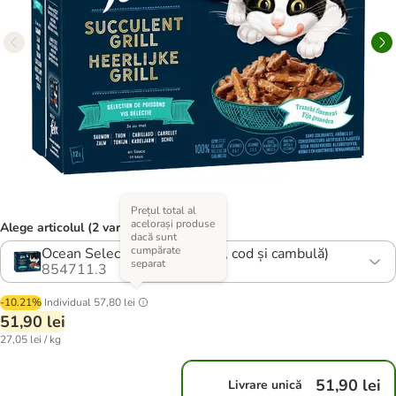
Prețul total al
acelorași produse
Alege articolul (2 variante)
dacă sunt
cumpărate
Ocean Selection (somon, ton, cod și cambulă)
separat
854711.3
-10.21%
Individual
57,80 lei
51,90 lei
27,05 lei / kg
51,90 lei
Livrare unică