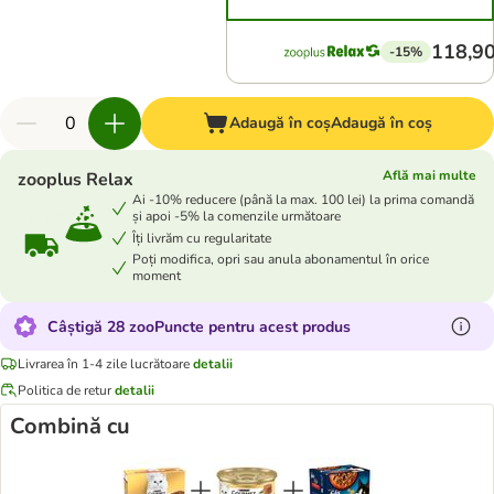
118,90
-15%
Adaugă în coș
Adaugă în coș
Află mai multe
zooplus Relax
Ai -10% reducere (până la max. 100 lei) la prima comandă
și apoi -5% la comenzile următoare
Îți livrăm cu regularitate
Poți modifica, opri sau anula abonamentul în orice
moment
Câștigă 28 zooPuncte pentru acest produs
Livrarea în 1-4 zile lucrătoare
detalii
Politica de retur
detalii
Combină cu