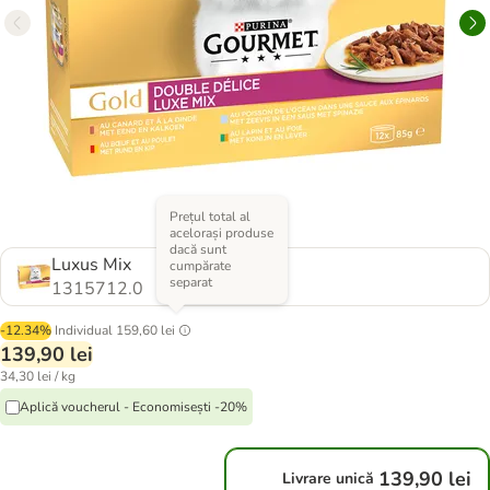
Prețul total al
acelorași produse
dacă sunt
Luxus Mix
cumpărate
separat
1315712.0
-12.34%
Individual
159,60 lei
139,90 lei
34,30 lei / kg
Aplică voucherul - Economisești -20%
139,90 lei
Livrare unică