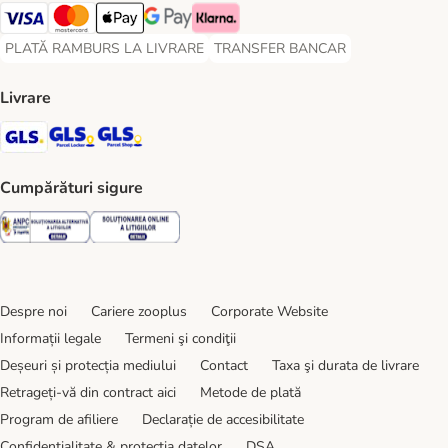
Visa Payment Method
Master Card Payment Method
Apple Pay Payment Method
Google Pay Payment Method
Klarna Payment Method
PLATĂ RAMBURS LA LIVRARE
TRANSFER BANCAR
PLATĂ RAMBURS LA LIVRARE Payment Method
TRANSFER BANCAR Payment Metho
Livrare
GLS Shipping Method
GLS Locker Shipping Method
GLS Parcel Shop Shipping Method
Cumpărături sigure
Security
Security
Despre noi
Cariere zooplus
Corporate Website
Informații legale
Termeni şi condiţii
Deșeuri și protecția mediului
Contact
Taxa şi durata de livrare
Retrageți-vă din contract aici
Metode de plată
Program de afiliere
Declarație de accesibilitate
Confidenţialitate & protecția datelor
DSA