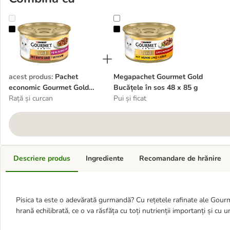
Pachet economic Gourmet Gold Fine Composition 48 x 85 g
Megapachet Gourmet Gold Bucățele
acest produs
:
Pachet
Megapachet Gourmet Gold
economic Gourmet Gold
Bucățele în sos 48 x 85 g
Fine Composition 48 x 85 g
Rață și curcan
Pui și ficat
Descriere produs
Ingrediente
Recomandare de hrănire
Pisica ta este o adevărată gurmandă? Cu rețetele rafinate ale Gour
hrană echilibrată, ce o va răsfăța cu toți nutrienții importanți și cu u