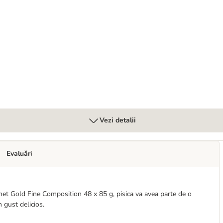
 în sos 48 x 85 g
Vezi detalii
Evaluări
met Gold Fine Composition 48 x 85 g, pisica va avea parte de o
n gust delicios.