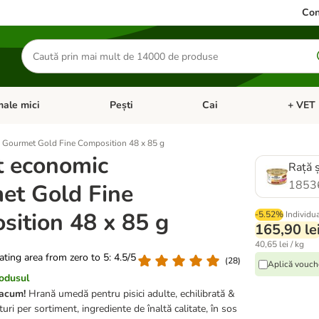
Con
Căutare
produse
ale mici
Pești
Cai
+ VET 
 Pisici
eți meniul cu categorii: Păsări
Deschideți meniul cu categorii: Animale mici
Deschideți meniul cu categori
Deschideț
 Gourmet Gold Fine Composition 48 x 85 g
t economic
Rață ș
1853
et Gold Fine
ition 48 x 85 g
-5.52%
Individu
165,90 le
40,65 lei / kg
rating area from zero to 5: 4.5/5
(
28
)
Aplică vouch
rodusul
acum!
Hrană umedă pentru pisici adulte, echilibrată &
uri per sortiment, ingrediente de înaltă calitate, în sos