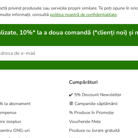
ctă privind produsele sau serviciile proprii similare. Te poți opune în ori
 multe informații, consultă
politica noastră de confidențialitate
lizate, 10%* la a doua comandă (*clienți noi) și 
Cumpărături
✔️ 5% Discount Newsletter
5% la abonament
📆 Campaniile săptămânii
compense
% Produse în Promoție
ere zooplus
Voucherele Mele
pentru ONG-uri
Produse cu livrare gratuită