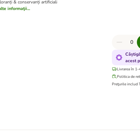
loranți & conservanți artificiali
te informaţii...
Câștig
acest 
Livrarea în 1-
Politica de re
Preţurile includ