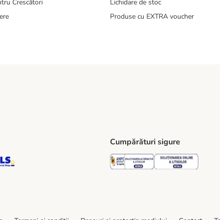
tru Crescători
Lichidare de stoc
ere
Produse cu EXTRA voucher
Cumpărături sigure
ping Method
S Locker Shipping Method
GLS Parcel Shop Shipping Method
Security
Securit