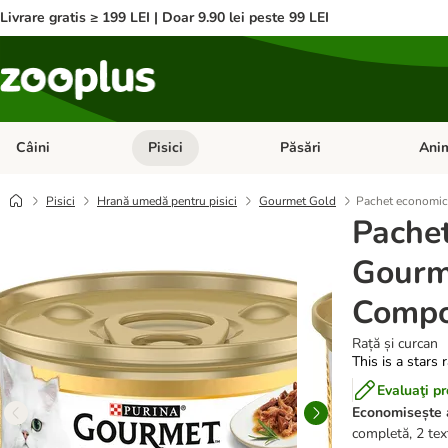
Livrare gratis ≥ 199 LEI | Doar 9.90 lei peste 99 LEI
Câini
Pisici
Păsări
Anim
Deschideți meniul cu categorii: Câini
Deschideți meniul cu categorii:
Deschid
Pisici
Hrană umedă pentru pisici
Gourmet Gold
Pachet economic
Pache
Gourm
Compos
Rață și curcan
This is a stars 
Evaluaţi p
Economisește 
completă, 2 text