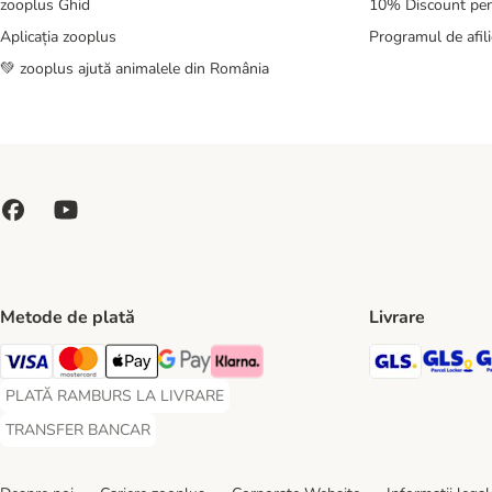
zooplus Ghid
10% Discount pen
Aplicația zooplus
Programul de afili
💚 zooplus ajută animalele din România
Metode de plată
Livrare
GLS Ship
GL
Visa Payment Method
Master Card Payment Method
Apple Pay Payment Method
Google Pay Payment Method
Klarna Payment Method
PLATĂ RAMBURS LA LIVRARE
PLATĂ RAMBURS LA LIVRARE Payment Method
TRANSFER BANCAR
TRANSFER BANCAR Payment Method