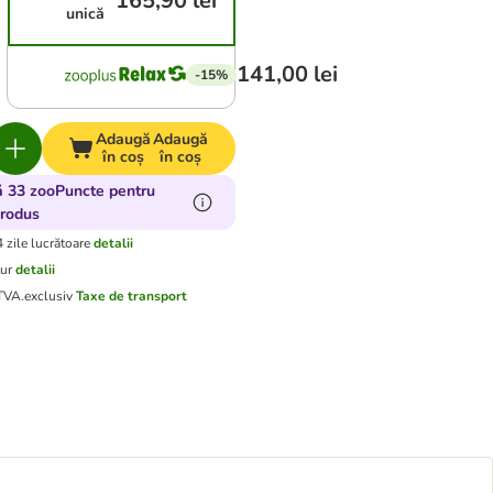
165,90 lei
unică
141,00 lei
-15%
Adaugă
Adaugă
în coș
în coș
ă 33 zooPuncte pentru
produs
4 zile lucrătoare
detalii
tur
detalii
 TVA.
exclusiv
Taxe de transport