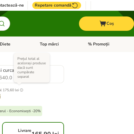
tactează-ne
Repetare comandă
Coș
Diete
Top mărci
% Promoții
i: Pești
i meniul cu categorii: Cai
Deschideți meniul cu categorii: + VET Diete
Deschideți meniul cu catego
Prețul total al
acelorași produse
dacă sunt
i curcan
cumpărate
separat
640.0
al
175,60 lei
i
erul - Economisești -20%
Livrare