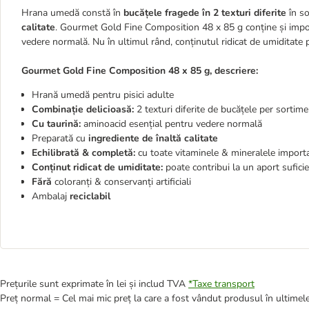
Hrana umedă constă în
bucățele fragede în 2 texturi diferite
în so
calitate
. Gourmet Gold Fine Composition 48 x 85 g conține și impo
vedere normală. Nu în ultimul rând, conținutul ridicat de umiditate p
Gourmet Gold Fine Composition 48 x 85 g, descriere:
Hrană umedă pentru pisici adulte
Combinație delicioasă:
2 texturi diferite de bucățele per sortime
Cu taurină:
aminoacid esențial pentru vedere normală
Preparată cu
ingrediente de înaltă calitate
Echilibrată & completă:
cu toate vitaminele & mineralele import
Conținut ridicat de umiditate:
poate contribui la un aport suficie
Fără
coloranți & conservanți artificiali
Ambalaj
reciclabil
Prețurile sunt exprimate în lei și includ TVA
*
Taxe transport
Preț normal = Cel mai mic preț la care a fost vândut produsul în ultimele