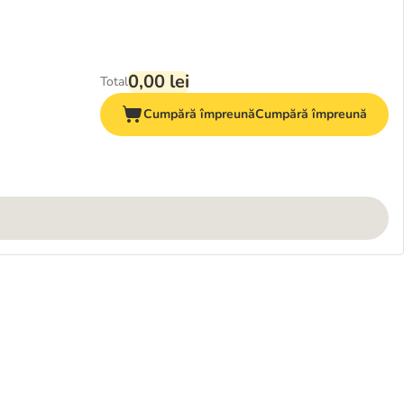
0,00 lei
Total
Cumpără împreună
Cumpără împreună