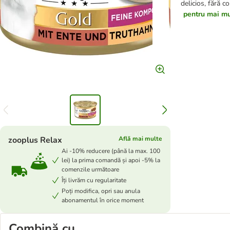
delicios, fără co
pentru mai mul
zooplus Relax
Află mai multe
Ai -10% reducere (până la max. 100
lei) la prima comandă și apoi -5% la
comenzile următoare
Îți livrăm cu regularitate
Poți modifica, opri sau anula
abonamentul în orice moment
Combină cu