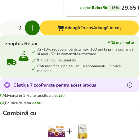
29,65 
-15%
Adaugă în coș
Adaugă în coș
Află mai multe
zooplus Relax
Ai -10% reducere (până la max. 100 lei) la prima comandă
și apoi -5% la comenzile următoare
Îți livrăm cu regularitate
Poți modifica, opri sau anula abonamentul în orice
moment
Câștigă 7 zooPuncte pentru acest produs
Livrarea în 1-4 zile lucrătoare
detalii
Politica de retur
detalii
Combină cu