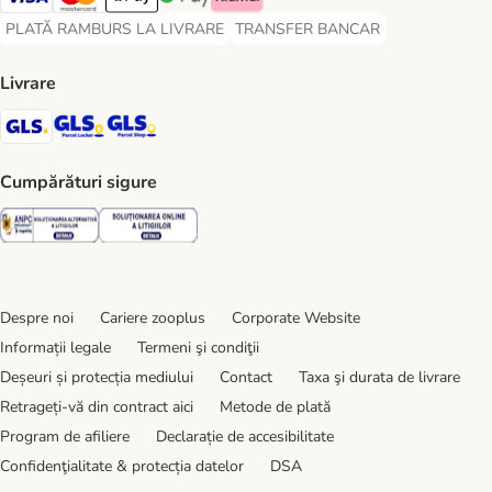
Visa Payment Method
Master Card Payment Method
Apple Pay Payment Method
Google Pay Payment Method
Klarna Payment Method
PLATĂ RAMBURS LA LIVRARE
TRANSFER BANCAR
PLATĂ RAMBURS LA LIVRARE Payment Method
TRANSFER BANCAR Payment Metho
Livrare
GLS Shipping Method
GLS Locker Shipping Method
GLS Parcel Shop Shipping Method
Cumpărături sigure
Security
Security
Despre noi
Cariere zooplus
Corporate Website
Informații legale
Termeni şi condiţii
Deșeuri și protecția mediului
Contact
Taxa şi durata de livrare
Retrageți-vă din contract aici
Metode de plată
Program de afiliere
Declarație de accesibilitate
Confidenţialitate & protecția datelor
DSA