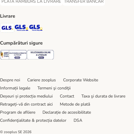
PLATĂ RAMBURS LA LIVRARE
TRANSFER BANCAR
PLATĂ RAMBURS LA LIVRARE Payment Method
TRANSFER BANCAR Payment Metho
Livrare
GLS Shipping Method
GLS Locker Shipping Method
GLS Parcel Shop Shipping Method
Cumpărături sigure
Security
Security
Despre noi
Cariere zooplus
Corporate Website
Informații legale
Termeni şi condiţii
Deșeuri și protecția mediului
Contact
Taxa şi durata de livrare
Retrageți-vă din contract aici
Metode de plată
Program de afiliere
Declarație de accesibilitate
Confidenţialitate & protecția datelor
DSA
© zooplus SE
2026