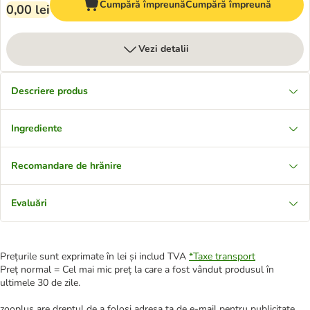
Cumpără împreună
Cumpără împreună
0,00 lei
Vezi detalii
Descriere produs
Ingrediente
Recomandare de hrănire
Evaluări
Prețurile sunt exprimate în lei și includ TVA
*
Taxe transport
Preț normal = Cel mai mic preț la care a fost vândut produsul în
ultimele 30 de zile.
zooplus are dreptul de a folosi adresa ta de e-mail pentru publicitate