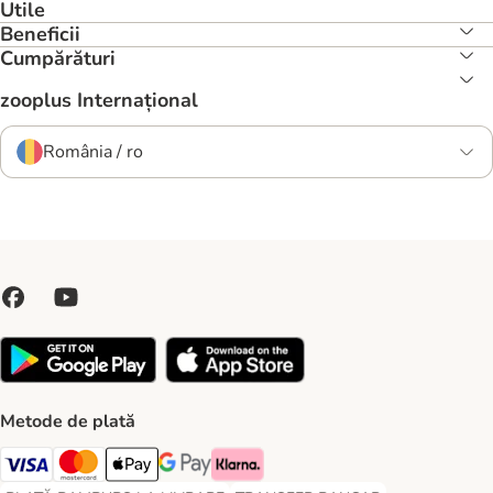
Utile
Beneficii
Cumpărături
zooplus Internațional
România / ro
Metode de plată
Visa Payment Method
Master Card Payment Method
Apple Pay Payment Method
Google Pay Payment Method
Klarna Payment Method