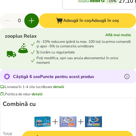
27,10 
-15%
Adaugă în coș
Adaugă în coș
Află mai multe
zooplus Relax
Ai -10% reducere (până la max. 100 lei) la prima comandă
și apoi -5% la comenzile următoare
Îți livrăm cu regularitate
Poți modifica, opri sau anula abonamentul în orice
moment
Câștigă 6 zooPuncte pentru acest produs
Livrarea în 1-4 zile lucrătoare
detalii
Politica de retur
detalii
Combină cu
Total