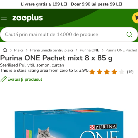
Livrare gratis ≥ 199 LEI | Doar 9.90 lei peste 99 LEI
Categorii
Căutare
produse
Pisici
Hrană umedă pentru pisici
Purina ONE
Purina ONE Pachet 
Purina ONE Pachet mixt 8 x 85 g
Sterilised Pui, vită, somon, curcan
This is a stars rating area from zero to 5: 3.9/5
(
19
)
Evaluaţi produsul