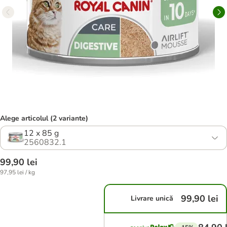
Alege articolul (2 variante)
12 x 85 g
2560832.1
99,90 lei
97,95 lei / kg
99,90 lei
Livrare unică