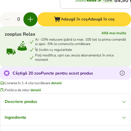
84,90 
-15%
Adaugă în coș
Adaugă în coș
Află mai multe
zooplus Relax
Ai -10% reducere (până la max. 100 lei) la prima comandă
și apoi -5% la comenzile următoare
Îți livrăm cu regularitate
Poți modifica, opri sau anula abonamentul în orice
moment
Câștigă 20 zooPuncte pentru acest produs
Livrarea în 1-4 zile lucrătoare
detalii
Politica de retur
detalii
Descriere produs
Ingrediente