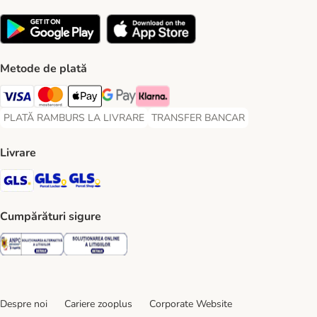
Metode de plată
Visa Payment Method
Master Card Payment Method
Apple Pay Payment Method
Google Pay Payment Method
Klarna Payment Method
PLATĂ RAMBURS LA LIVRARE
TRANSFER BANCAR
PLATĂ RAMBURS LA LIVRARE Payment Method
TRANSFER BANCAR Payment Metho
Livrare
GLS Shipping Method
GLS Locker Shipping Method
GLS Parcel Shop Shipping Method
Cumpărături sigure
Security
Security
Despre noi
Cariere zooplus
Corporate Website