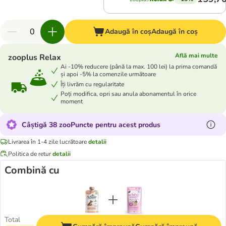
Adaugă în coș
Adaugă în coș
Află mai multe
zooplus Relax
Ai -10% reducere (până la max. 100 lei) la prima comandă
și apoi -5% la comenzile următoare
Îți livrăm cu regularitate
Poți modifica, opri sau anula abonamentul în orice
moment
Câștigă 38 zooPuncte pentru acest produs
Livrarea în 1-4 zile lucrătoare
detalii
Politica de retur
detalii
Combină cu
Total