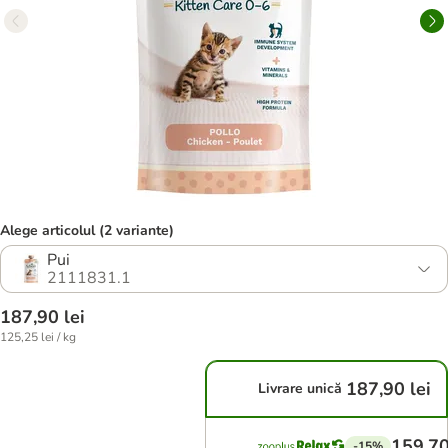
Alege articolul (2 variante)
Pui
2111831.1
187,90 lei
125,25 lei / kg
187,90 lei
Livrare unică
159,70
-15%