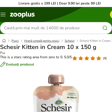
Livrare gratis ≥ 199 LEI | Doar 9.90 lei peste 99 LEI
Categorii
Căutare
produse
Pisici
Hrană umedă pentru pisici
Schesir
Schesir Kitten in Cream 
Schesir Kitten in Cream 10 x 150 g
Pui
This is a stars rating area from zero to 5: 5.0/5
(
9
)
Evaluaţi produsul