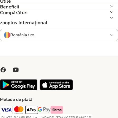
Utile
Beneficii
Cumpărături
zooplus Internațional
România / ro
Metode de plată
Visa Payment Method
Master Card Payment Method
Apple Pay Payment Method
Google Pay Payment Method
Klarna Payment Method
PLATĂ RAMBURS LA LIVRARE
TRANSFER BANCAR