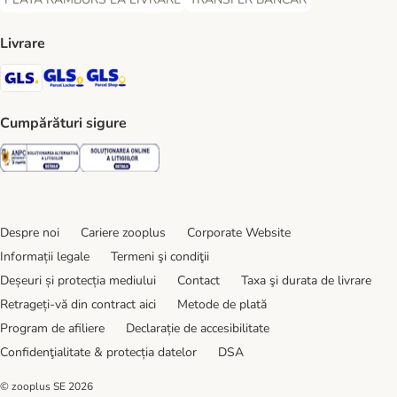
PLATĂ RAMBURS LA LIVRARE Payment Method
TRANSFER BANCAR Payment Metho
Livrare
GLS Shipping Method
GLS Locker Shipping Method
GLS Parcel Shop Shipping Method
Cumpărături sigure
Security
Security
Despre noi
Cariere zooplus
Corporate Website
Informații legale
Termeni şi condiţii
Deșeuri și protecția mediului
Contact
Taxa şi durata de livrare
Retrageți-vă din contract aici
Metode de plată
Program de afiliere
Declarație de accesibilitate
Confidenţialitate & protecția datelor
DSA
© zooplus SE
2026