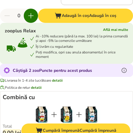
Adaugă în coș
Adaugă în coș
Află mai multe
zooplus Relax
Ai -10% reducere (până la max. 100 lei) la prima comandă
și apoi -5% la comenzile următoare
Îți livrăm cu regularitate
Poți modifica, opri sau anula abonamentul în orice
moment
Câștigă 2 zooPuncte pentru acest produs
Livrarea în 1-4 zile lucrătoare
detalii
Politica de retur
detalii
Combină cu
Total
Cumpără împreună
Cumpără împreună
0,00 lei