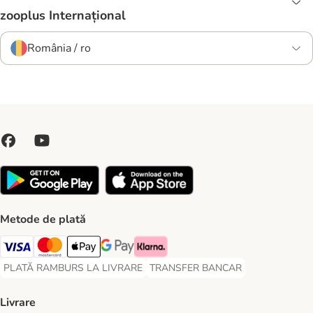
zooplus Internațional
România / ro
Metode de plată
Visa Payment Method
Master Card Payment Method
Apple Pay Payment Method
Google Pay Payment Method
Klarna Payment Method
PLATĂ RAMBURS LA LIVRARE
TRANSFER BANCAR
PLATĂ RAMBURS LA LIVRARE Payment Method
TRANSFER BANCAR Payment Metho
Livrare