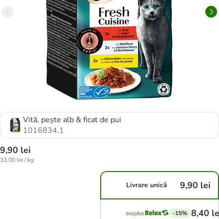
Vită, pește alb & ficat de pui
1016834.1
9,90 lei
33,00 lei / kg
9,90 lei
Livrare unică
8,40 le
-15%