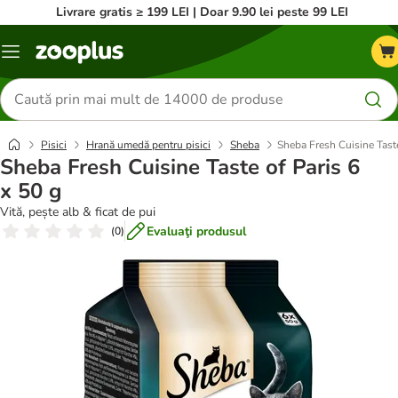
Livrare gratis ≥ 199 LEI | Doar 9.90 lei peste 99 LEI
Categorii
Căutare
produse
Pisici
Hrană umedă pentru pisici
Sheba
Sheba Fresh Cuisine Taste
Sheba Fresh Cuisine Taste of Paris 6
x 50 g
Vită, pește alb & ficat de pui
Evaluaţi produsul
(
0
)