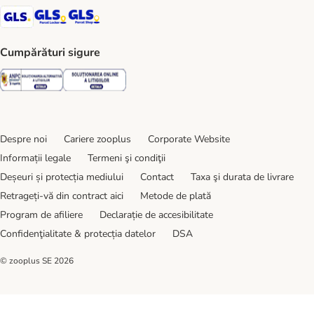
GLS Shipping Method
GLS Locker Shipping Method
GLS Parcel Shop Shipping Method
Cumpărături sigure
Security
Security
Despre noi
Cariere zooplus
Corporate Website
Informații legale
Termeni şi condiţii
Deșeuri și protecția mediului
Contact
Taxa şi durata de livrare
Retrageți-vă din contract aici
Metode de plată
Program de afiliere
Declarație de accesibilitate
Confidenţialitate & protecția datelor
DSA
© zooplus SE
2026