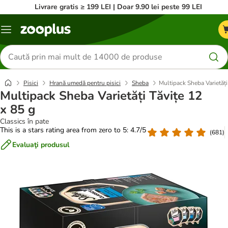
Livrare gratis ≥ 199 LEI | Doar 9.90 lei peste 99 LEI
Categorii
Căutare
produse
Pisici
Hrană umedă pentru pisici
Sheba
Multipack Sheba Varietăți
Multipack Sheba Varietăți Tăvițe 12
x 85 g
Classics în pate
This is a stars rating area from zero to 5: 4.7/5
(
681
)
Evaluaţi produsul