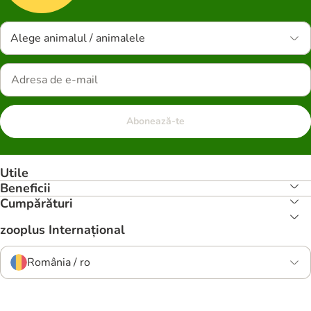
Alege animalul / animalele
Abonează-te
Utile
Beneficii
Cumpărături
zooplus Internațional
România / ro