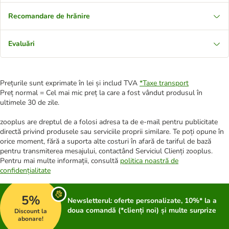
Recomandare de hrănire
Evaluări
Prețurile sunt exprimate în lei și includ TVA
*
Taxe transport
Preț normal = Cel mai mic preț la care a fost vândut produsul în
ultimele 30 de zile.
zooplus are dreptul de a folosi adresa ta de e-mail pentru publicitate
directă privind produsele sau serviciile proprii similare. Te poți opune în
orice moment, fără a suporta alte costuri în afară de tariful de bază
pentru transmiterea mesajului, contactând Serviciul Clienți zooplus.
Pentru mai multe informații, consultă
politica noastră de
confidențialitate
5%
Newsletterul: oferte personalizate, 10%* la a
doua comandă (*clienți noi) și multe surprize
Discount la
abonare!