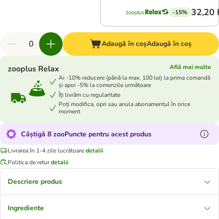
32,20 
-15%
Adaugă în coș
Adaugă în coș
Află mai multe
zooplus Relax
Ai -10% reducere (până la max. 100 lei) la prima comandă
și apoi -5% la comenzile următoare
Îți livrăm cu regularitate
Poți modifica, opri sau anula abonamentul în orice
moment
Câștigă 8 zooPuncte pentru acest produs
Livrarea în 1-4 zile lucrătoare
detalii
Politica de retur
detalii
Descriere produs
Ingrediente