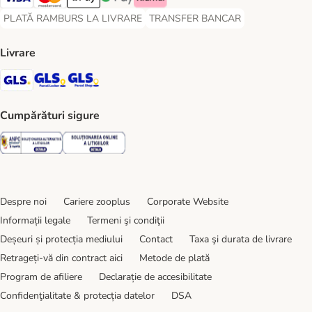
Visa Payment Method
Master Card Payment Method
Apple Pay Payment Method
Google Pay Payment Method
Klarna Payment Method
PLATĂ RAMBURS LA LIVRARE
TRANSFER BANCAR
PLATĂ RAMBURS LA LIVRARE Payment Method
TRANSFER BANCAR Payment Metho
Livrare
GLS Shipping Method
GLS Locker Shipping Method
GLS Parcel Shop Shipping Method
Cumpărături sigure
Security
Security
Despre noi
Cariere zooplus
Corporate Website
Informații legale
Termeni şi condiţii
Deșeuri și protecția mediului
Contact
Taxa şi durata de livrare
Retrageți-vă din contract aici
Metode de plată
Program de afiliere
Declarație de accesibilitate
Confidenţialitate & protecția datelor
DSA