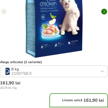
Alege articolul (2 variante)
8 kg
2100758.0
161,90 lei
20,25 lei / kg
161,90 lei
Livrare unică