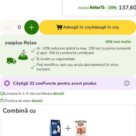
137,60
-15%
Adaugă în coș
Adaugă în coș
Află mai multe
zooplus Relax
Ai -10% reducere (până la max. 100 lei) la prima comandă
și apoi -5% la comenzile următoare
Îți livrăm cu regularitate
Poți modifica, opri sau anula abonamentul în orice
moment
Câștigă 32 zooPuncte pentru acest produs
Livrarea în 1-4 zile lucrătoare
detalii
Politica de retur
detalii
Combină cu