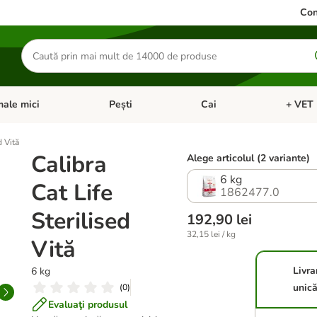
Con
Căutare
produse
ale mici
Pești
Cai
+ VET 
 Pisici
eți meniul cu categorii: Păsări
Deschideți meniul cu categorii: Animale mici
Deschideți meniul cu categori
Deschideț
d Vită
Calibra
Alege articolul (2 variante)
6 kg
Cat Life
1862477.0
Sterilised
192,90 lei
32,15 lei / kg
Vită
Livra
6 kg
unic
(
0
)
Evaluaţi produsul