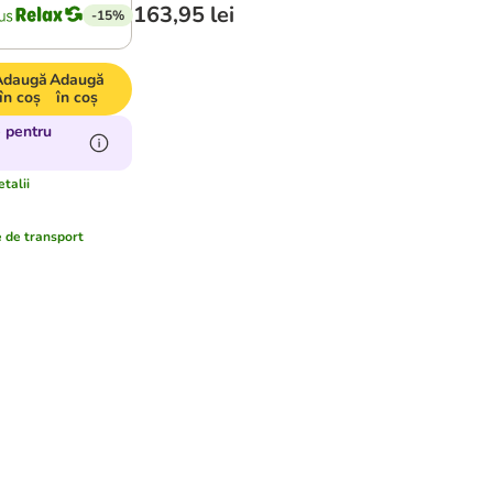
163,95 lei
-15%
Adaugă
Adaugă
în coș
în coș
 pentru
etalii
 de transport