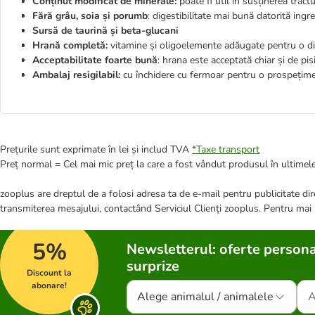
Conținut modificat de minerale:
poate fi util în susținerea tractu
Fără grâu, soia și porumb
: digestibilitate mai bună datorită ingr
Sursă de taurină și beta-glucani
Hrană completă:
vitamine și oligoelemente adăugate pentru o diet
Acceptabilitate foarte bună
: hrana este acceptată chiar și de pis
Ambalaj resigilabil:
cu închidere cu fermoar pentru o prospețim
Prețurile sunt exprimate în lei și includ TVA
*
Taxe transport
Preț normal = Cel mai mic preț la care a fost vândut produsul în ultimele
zooplus are dreptul de a folosi adresa ta de e-mail pentru publicitate dire
transmiterea mesajului, contactând Serviciul Clienți zooplus. Pentru mai
5%
Newsletterul: oferte persona
surprize
Discount la
abonare!
Alege animalul / animalele