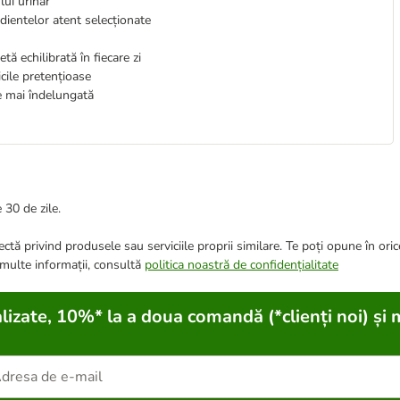
lui urinar
edientelor atent selecționate
ă echilibrată în fiecare zi
icile pretențioase
e mai îndelungată
 30 de zile.
ctă privind produsele sau serviciile proprii similare. Te poți opune în ori
 multe informații, consultă
politica noastră de confidențialitate
lizate, 10%* la a doua comandă (*clienți noi) și 