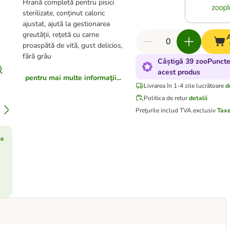
Hrană completă pentru pisici
sterilizate, conținut caloric
ajustat, ajută la gestionarea
greutății, rețetă cu carne
proaspătă de vită, gust delicios,
fără grâu
Câștigă 39 zooPuncte
acest produs
pentru mai multe informaţii...
Livrarea în 1-4 zile lucrătoare
d
Politica de retur
detalii
Preţurile includ TVA.
exclusiv
Taxe
te