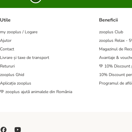
Utile
Beneficii
my zooplus / Logare
zooplus Club
Ajutor
zooplus Relax - 
Contact
Magazinul de Re
Livrare și taxe de transport
Avantaje & vouch
Retururi
💚 10% Discount 
zooplus Ghid
10% Discount pen
Aplicația zooplus
Programul de afili
💚 zooplus ajută animalele din România