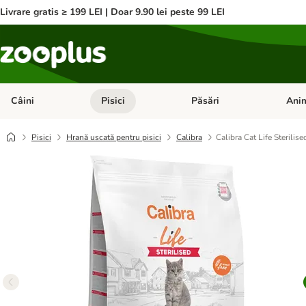
Livrare gratis ≥ 199 LEI | Doar 9.90 lei peste 99 LEI
Câini
Pisici
Păsări
Anim
Deschideți meniul cu categorii: Câini
Deschideți meniul cu categorii:
Deschid
Pisici
Hrană uscată pentru pisici
Calibra
Calibra Cat Life Sterilise