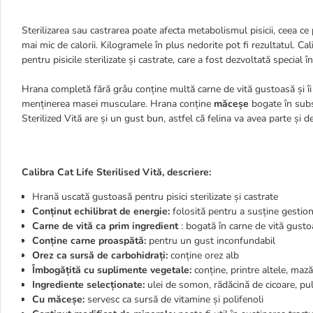
Sterilizarea sau castrarea poate afecta metabolismul pisicii, ceea c
mai mic de calorii.
Kilogramele în plus nedorite pot fi rezultatul. Cal
pentru pisicile sterilizate și castrate, care a fost dezvoltată special î
Hrana completă fără grâu conține multă carne de vită gustoasă și îi o
menținerea masei musculare. Hrana conține
măceșe
bogate în subs
Sterilized Vită are și un gust bun, astfel că felina va avea parte și de
Calibra Cat Life Sterilised Vită, descriere:
Hrană uscată gustoasă pentru pisici sterilizate și castrate
Conținut echilibrat de energie:
folosită pentru a susține gestion
Carne de vită ca prim ingredient
: bogată în carne de vită gust
Conține carne proaspătă:
pentru un gust inconfundabil
Orez
ca sursă de carbohidrați:
conține orez alb
Îmbogățită cu suplimente vegetale:
conține, printre altele, maz
Ingrediente selecționate:
ulei de somon, rădăcină de cicoare, pu
Cu măceșe:
servesc ca sursă de vitamine și polifenoli