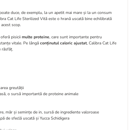
e poate duce, de exemplu, la un apetit mai mare și la un consum
ibra Cat Life Sterilized Vită este o hrană uscată bine echilibrată
n acest scop.
feră pisicii
multe proteine
, care sunt importante pentru
tanțe vitale. Pe lângă
conținutul caloric ajustat
, Calibra Cat Life
 răsfăț.
area greutății
oasă, o sursă importantă de proteine animale
ăre, măr și semințe de in, sursă de ingrediente valoroase
lpă de sfeclă uscată și Yucca Schidigera