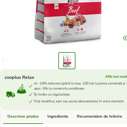
zooplus Relax
Află mai mul
Ai -10% reducere (până la max. 100 lei) la prima comandă și
apoi -5% la comenzile următoare
Îți livrăm cu regularitate
Poți modifica, opri sau anula abonamentul în orice moment
Descriere produs
Ingrediente
Recomandare de hrănire