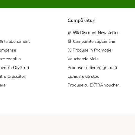
Cumpărături
✔️ 5% Discount Newsletter
5% la abonament
📆 Campaniile săptămânii
compense
% Produse în Promoție
ere zooplus
Voucherele Mele
pentru ONG-uri
Produse cu livrare gratuită
tru Crescători
Lichidare de stoc
ere
Produse cu EXTRA voucher