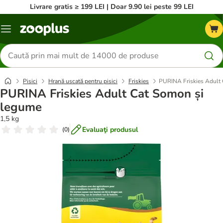
Livrare gratis ≥ 199 LEI | Doar 9.90 lei peste 99 LEI
Categorii
Căutare
produse
Pisici
Hrană uscată pentru pisici
Friskies
PURINA Friskies Adult
PURINA Friskies Adult Cat Somon și
legume
1,5 kg
Evaluaţi produsul
(
0
)