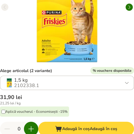
Alege articolul (2 variante)
% vouchere disponibile
1,5 kg
2102338.1
31,90 lei
21,25 lei / kg
Aplică voucherul - Economisești -15%
Adaugă în coș
Adaugă în coș