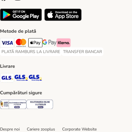
Metode de plată
Visa Payment Method
Master Card Payment Method
Apple Pay Payment Method
Google Pay Payment Method
Klarna Payment Method
PLATĂ RAMBURS LA LIVRARE
TRANSFER BANCAR
PLATĂ RAMBURS LA LIVRARE Payment Method
TRANSFER BANCAR Payment Metho
Livrare
GLS Shipping Method
GLS Locker Shipping Method
GLS Parcel Shop Shipping Method
Cumpărături sigure
Security
Security
Despre noi
Cariere zooplus
Corporate Website