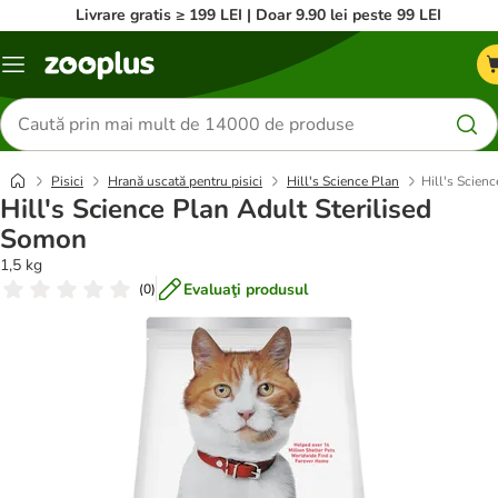
Livrare gratis ≥ 199 LEI | Doar 9.90 lei peste 99 LEI
Categorii
Căutare
produse
Pisici
Hrană uscată pentru pisici
Hill's Science Plan
Hill's Scien
Hill's Science Plan Adult Sterilised
Somon
1,5 kg
Evaluaţi produsul
(
0
)