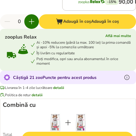
90,00 
-15%
Adaugă în coș
Adaugă în coș
Află mai multe
zooplus Relax
Ai -10% reducere (până la max. 100 lei) la prima comandă
și apoi -5% la comenzile următoare
Îți livrăm cu regularitate
Poți modifica, opri sau anula abonamentul în orice
moment
Câștigă 21 zooPuncte pentru acest produs
Livrarea în 1-4 zile lucrătoare
detalii
Politica de retur
detalii
Combină cu
Total