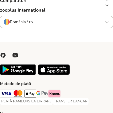
Cumpărături
zooplus Internațional
România / ro
Metode de plată
Visa Payment Method
Master Card Payment Method
Apple Pay Payment Method
Google Pay Payment Method
Klarna Payment Method
PLATĂ RAMBURS LA LIVRARE
TRANSFER BANCAR
PLATĂ RAMBURS LA LIVRARE Payment Method
TRANSFER BANCAR Payment Metho