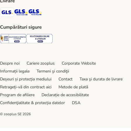
Livrare
GLS Shipping Method
GLS Locker Shipping Method
GLS Parcel Shop Shipping Method
Cumpărături sigure
Security
Security
Despre noi
Cariere zooplus
Corporate Website
Informații legale
Termeni şi condiţii
Deșeuri și protecția mediului
Contact
Taxa şi durata de livrare
Retrageți-vă din contract aici
Metode de plată
Program de afiliere
Declarație de accesibilitate
Confidenţialitate & protecția datelor
DSA
© zooplus SE
2026