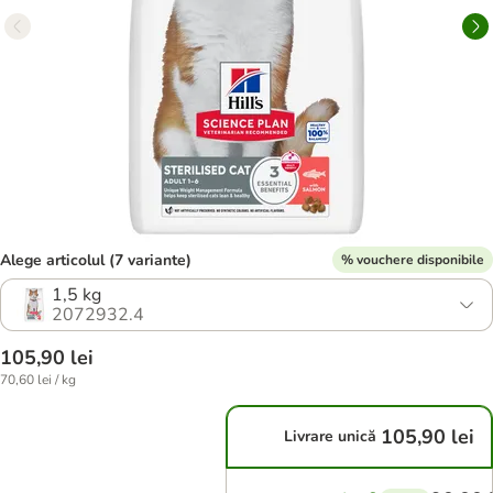
Alege articolul (7 variante)
% vouchere disponibile
1,5 kg
2072932.4
105,90 lei
70,60 lei / kg
105,90 lei
Livrare unică