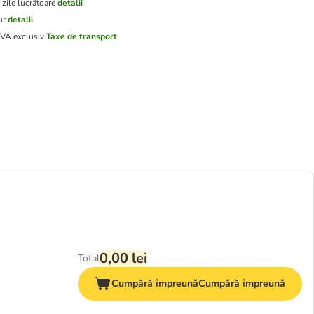
 zile lucrătoare
detalii
ur
detalii
TVA.
exclusiv
Taxe de transport
0,00 lei
Total
Cumpără împreună
Cumpără împreună