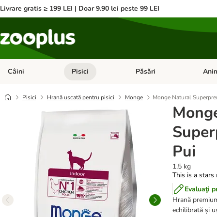
Livrare gratis ≥ 199 LEI | Doar 9.90 lei peste 99 LEI
Câini
Pisici
Păsări
Anim
Deschideți meniul cu categorii: Câini
Deschideți meniul cu categorii:
Deschid
Pisici
Hrană uscată pentru pisici
Monge
Monge Natural Superpre
Monge
Super
Pui
1,5 kg
This is a stars
Evaluaţi p
Hrană premium 
echilibrată și u