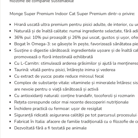
filozofie de companie sustenabilă!
Monge Super Premium Indoor Cat Super Premium dintr-o privire:
Hrană uscată ultra premium pentru pisici adulte, de interior, cu un
Naturală și de înaltă calitate: numai ingrediente selectate, fără aditi
36% pui: 10% pui proaspăt și 26% pui uscat, gustos și ușor, ofe
Bogat în Omega-3: se găsește în pește, favorizează sănătatea pielii
Susține o digestie sănătoasă: ingredientele ușoare și de înaltă ca
promovează o floră intestinală echilibrată
Cu L-Carnitn: stimulează arderea grăsimilor și ajută la menținer
Taurină: vitală pentru pisici, întărește inima și vederea
Cu extract de yucca: poate reduce mirosul fecal
Complex de substanțe vitale: vitaminele și mineralele întăresc si
are nevoie pentru o viață sănătoasă și activă
Cu antioxidanți naturali: conține trandafir, tocoferoli și rozmarin
Rețeta corespunde celor mai recente descoperiri nutriționale
Închidere practică cu fermoar: ușor de resigilat
Siguranță ridicată: asigurarea calității pe tot parcursul procesului 
Fabricat în Italia: afacere de familie tradițională cu o filozofie d
Dezvoltată fără a fi testată pe animale