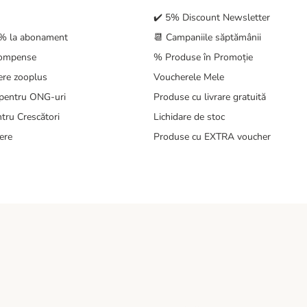
✔️ 5% Discount Newsletter
5% la abonament
📆 Campaniile săptămânii
compense
% Produse în Promoție
ere zooplus
Voucherele Mele
pentru ONG-uri
Produse cu livrare gratuită
tru Crescători
Lichidare de stoc
ere
Produse cu EXTRA voucher