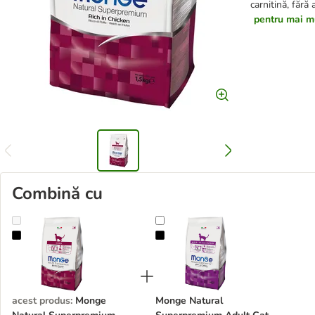
carnitină, fără 
pentru mai mu
Combină cu
Monge Natural Superpremium Indoor Pui
Monge Natural Superpremium Adu
acest produs
:
Monge
Monge Natural