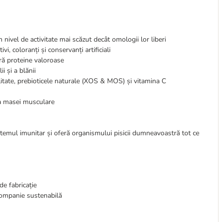
 nivel de activitate mai scăzut decât omologii lor liberi
vi, coloranți și conservanți artificiali
ră proteine valoroase
 și a blănii
litate, prebioticele naturale (XOS & MOS) și vitamina C
ea masei musculare
stemul imunitar și oferă organismului pisicii dumneavoastră tot ce
de fabricație
e companie sustenabilă