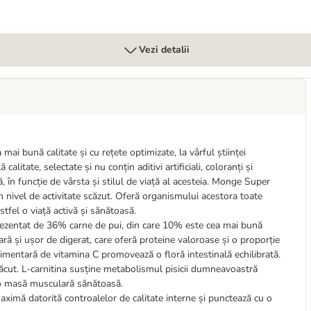
Vezi detalii
ai bună calitate și cu rețete optimizate, la vârful științei
litate, selectate și nu conțin aditivi artificiali, coloranți și
 în funcție de vârsta și stilul de viață al acesteia. Monge Super
 nivel de activitate scăzut. Oferă organismului acestora toate
astfel o viață activă și sănătoasă.
prezentat de 36% carne de pui, din care 10% este cea mai bună
ră și ușor de digerat, care oferă proteine valoroase și o proporție
plimentară de vitamina C promovează o floră intestinală echilibrată.
lăcut. L-carnitina susține metabolismul pisicii dumneavoastră
p o masă musculară sănătoasă.
aximă datorită controalelor de calitate interne și punctează cu o