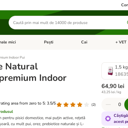
Con
Căutare
produse
ale mici
Pești
Cai
+ VET 
 Pisici
eți meniul cu categorii: Păsări
Deschideți meniul cu categorii: Animale mici
Deschideți meniul cu categori
Deschideț
mium Indoor Pui
 Natural
1,5 kg
1863
premium Indoor
64,90 lei
43,25 lei / kg
 rating area from zero to 5: 3.5/5
(
2
)
rodusul
Câștigă
pentru pisici domestice, mai puțin active, rețetă
acest p
șoară, cu mult pui, orez, prebiotice naturale și L-