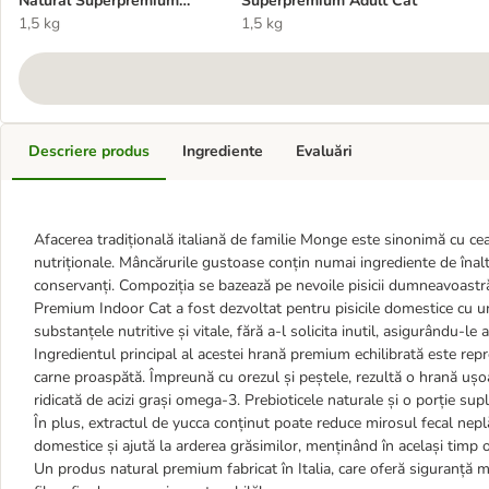
Natural Superpremium
Superpremium Adult Cat
Indoor Pui
1,5 kg
1,5 kg
Descriere produs
Ingrediente
Evaluări
Afacerea tradițională italiană de familie Monge este sinonimă cu cea m
nutriționale. Mâncărurile gustoase conțin numai ingrediente de înaltă ca
conservanți. Compoziția se bazează pe nevoile pisicii dumneavoastră,
Premium Indoor Cat a fost dezvoltat pentru pisicile domestice cu un
substanțele nutritive și vitale, fără a-l solicita inutil, asigurându-le 
Ingredientul principal al acestei hrană premium echilibrată este re
carne proaspătă. Împreună cu orezul și peștele, rezultă o hrană ușoa
ridicată de acizi grași omega-3. Prebioticele naturale și o porție su
În plus, extractul de yucca conținut poate reduce mirosul fecal nep
domestice și ajută la arderea grăsimilor, menținând în același tim
Un produs natural premium fabricat în Italia, care oferă siguranță m