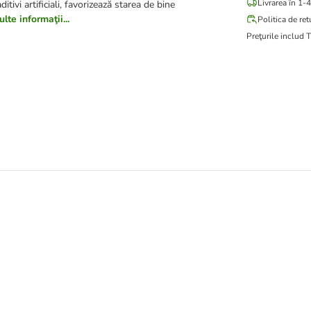
Livrarea în 1-4
aditivi artificiali, favorizează starea de bine
lte informaţii...
Politica de ret
Preţurile includ 
lt Cat