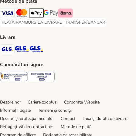
Metode de plată
Visa Payment Method
Master Card Payment Method
Apple Pay Payment Method
Google Pay Payment Method
Klarna Payment Method
PLATĂ RAMBURS LA LIVRARE
TRANSFER BANCAR
PLATĂ RAMBURS LA LIVRARE Payment Method
TRANSFER BANCAR Payment Metho
Livrare
GLS Shipping Method
GLS Locker Shipping Method
GLS Parcel Shop Shipping Method
Cumpărături sigure
Security
Security
Despre noi
Cariere zooplus
Corporate Website
Informații legale
Termeni şi condiţii
Deșeuri și protecția mediului
Contact
Taxa şi durata de livrare
Retrageți-vă din contract aici
Metode de plată
Program de afiliere
Declarație de accesibilitate