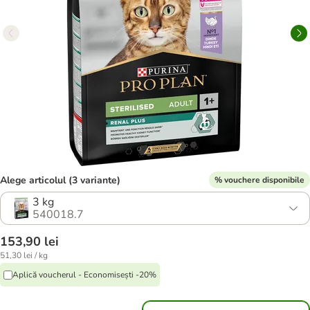
Alege articolul (3 variante)
% vouchere disponibile
3 kg
540018.7
153,90 lei
51,30 lei / kg
Aplică voucherul - Economisești -20%