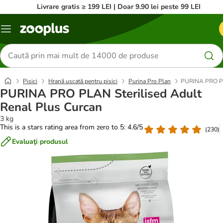
Livrare gratis ≥ 199 LEI | Doar 9.90 lei peste 99 LEI
Categorii
Căutare
produse
Pisici
Hrană uscată pentru pisici
Purina Pro Plan
PURINA PRO PLA
PURINA PRO PLAN Sterilised Adult
Renal Plus Curcan
3 kg
This is a stars rating area from zero to 5: 4.6/5
(
230
)
Evaluaţi produsul