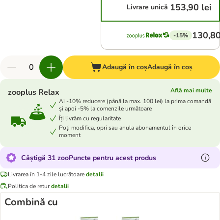
153,90 lei
Livrare unică
130,80
-15%
Adaugă în coș
Adaugă în coș
Află mai multe
zooplus Relax
Ai -10% reducere (până la max. 100 lei) la prima comandă
și apoi -5% la comenzile următoare
Îți livrăm cu regularitate
Poți modifica, opri sau anula abonamentul în orice
moment
Câștigă 31 zooPuncte pentru acest produs
Livrarea în 1-4 zile lucrătoare
detalii
Politica de retur
detalii
Combină cu