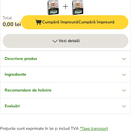
Total
Cumpără împreună
Cumpără împreună
0,00 lei
Vezi detalii
Descriere produs
Ingrediente
Recomandare de hrănire
Evaluări
Prețurile sunt exprimate în lei și includ TVA
*
Taxe transport