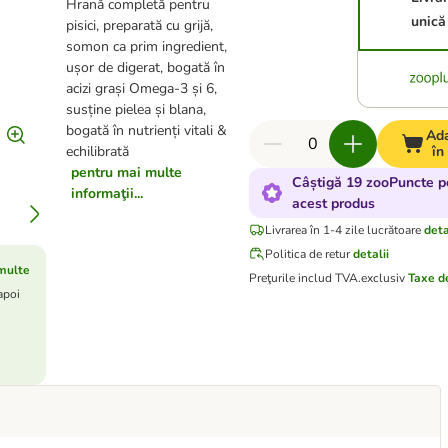
Hrană completă pentru
unică
pisici, preparată cu grijă,
somon ca prim ingredient,
ușor de digerat, bogată în
acizi grași Omega-3 și 6,
susține pielea și blana,
bogată în nutrienți vitali &
Ad
echilibrată
în
pentru mai multe
Câștigă 19 zooPuncte p
informaţii...
acest produs
Livrarea în 1-4 zile lucrătoare
deta
Politica de retur
detalii
multe
Preţurile includ TVA.
exclusiv
Taxe d
apoi