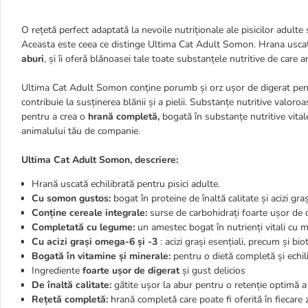
O rețetă perfect adaptată la nevoile nutriționale ale pisicilor adulte 
Aceasta este ceea ce distinge Ultima Cat Adult Somon. Hrana usca
aburi
, și îi oferă blănoasei tale toate substanțele nutritive de care a
Ultima Cat Adult Somon conține porumb și orz ușor de digerat pentr
contribuie la susținerea blănii și a pielii. Substanțe nutritive valoro
pentru a crea o
hrană completă,
bogată în substanțe nutritive vital
animalului tău de companie.
Ultima Cat Adult Somon, descriere:
Hrană uscată echilibrată pentru pisici adulte.
Cu somon gustos:
bogat în proteine de înaltă calitate și acizi g
Conține cereale integrale:
surse de carbohidrați foarte ușor de 
Completată cu legume:
un amestec bogat în nutrienți vitali cu m
Cu acizi grași omega-6 și -3
: acizi grași esențiali, precum și bio
Bogată în vitamine și minerale:
pentru o dietă completă și echil
Ingrediente
foarte ușor de digerat
și gust delicios
De înaltă calitate:
gătite ușor la abur pentru o retenție optimă a 
Rețetă completă:
hrană completă care poate fi oferită în fiecare z