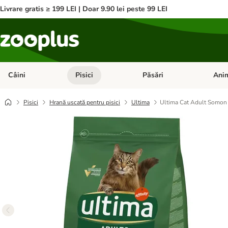
Livrare gratis ≥ 199 LEI | Doar 9.90 lei peste 99 LEI
Câini
Pisici
Păsări
Anim
Deschideți meniul cu categorii: Câini
Deschideți meniul cu categorii:
Deschid
Pisici
Hrană uscată pentru pisici
Ultima
Ultima Cat Adult Somon