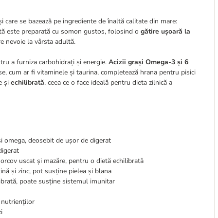
și care se bazează pe ingrediente de înaltă calitate din mare:
tă este preparată cu somon gustos, folosind o
gătire ușoară la
re nevoie la vârsta adultă.
u a furniza carbohidrați și energie.
Acizii grași Omega-3 și 6
ase, cum ar fi vitaminele și taurina, completează hrana pentru pisici
e și
echilibrată
, ceea ce o face ideală pentru dieta zilnică a
rași omega, deosebit de ușor de digerat
digerat
orcov uscat și mazăre, pentru o dietă echilibrată
tină și zinc, pot susține pielea și blana
ibrată, poate susține sistemul imunitar
nutrienților
i