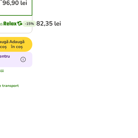
96,90 lei
82,35 lei
-15%
augă
Adaugă
 coș
în coș
entru
lii
e transport