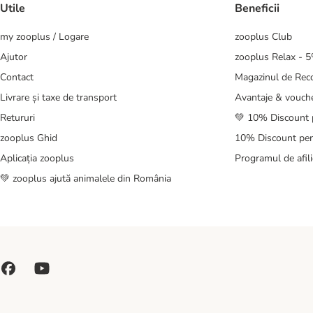
Utile
Beneficii
my zooplus / Logare
zooplus Club
Ajutor
zooplus Relax - 
Contact
Magazinul de Re
Livrare și taxe de transport
Avantaje & vouch
Retururi
💚 10% Discount 
zooplus Ghid
10% Discount pen
Aplicația zooplus
Programul de afili
💚 zooplus ajută animalele din România