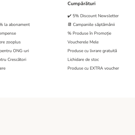
Cumpărături
✔️ 5% Discount Newsletter
5% la abonament
📆 Campaniile săptămânii
compense
% Produse în Promoție
ere zooplus
Voucherele Mele
pentru ONG-uri
Produse cu livrare gratuită
tru Crescători
Lichidare de stoc
ere
Produse cu EXTRA voucher