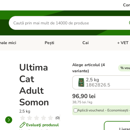
Con
Căutare
produse
ale mici
Pești
Cai
+ VET 
 Pisici
eți meniul cu categorii: Păsări
Deschideți meniul cu categorii: Animale mici
Deschideți meniul cu categori
Deschideț
Ultima
Alege articolul (4
% vou
variante)
Cat
2,5 kg
1862826.5
Adult
96,90 lei
Somon
38,75 lei / kg
Aplică voucherul - Economisești
2,5 kg
(
0
)
Evaluaţi produsul
Livra