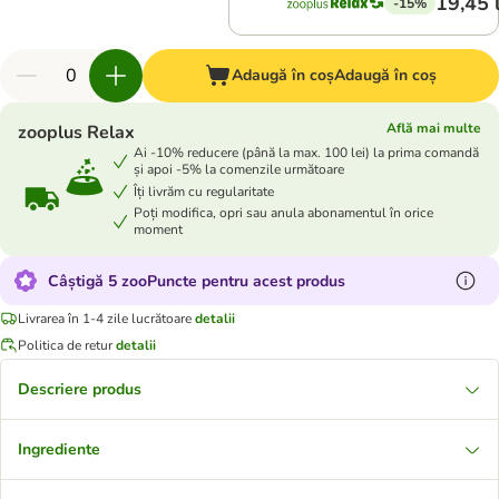
19,45 
-15%
Adaugă în coș
Adaugă în coș
Află mai multe
zooplus Relax
Ai -10% reducere (până la max. 100 lei) la prima comandă
și apoi -5% la comenzile următoare
Îți livrăm cu regularitate
Poți modifica, opri sau anula abonamentul în orice
moment
Câștigă 5 zooPuncte pentru acest produs
Livrarea în 1-4 zile lucrătoare
detalii
Politica de retur
detalii
Descriere produs
Ingrediente