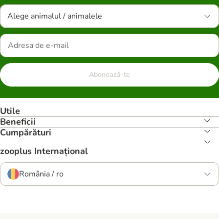
Alege animalul / animalele
Abonează-te
Utile
Beneficii
Cumpărături
zooplus Internațional
România / ro