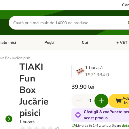
Con
Căutare
produse
ale mici
Pești
Cai
+ VET 
 Pisici
eți meniul cu categorii: Păsări
Deschideți meniul cu categorii: Animale mici
Deschideți meniul cu categori
Deschideț
un Box Jucărie pisici
TIAKI
1 bucată
1971384.0
Fun
39,90 lei
Box
Jucărie
Ad
în
pisici
Câștigă 8 zooPuncte pe
acest produs
1 bucată
Livrarea în 1-4 zile lucrătoare
deta
(
0
)