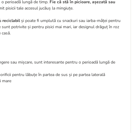
ru o perioadă lungă de timp.
Fie că stă în picioare, așezată sau
mit pisicii tale accesul jucăuș la mingiuțe.
 reciclabil
și poate fi umplută cu snackuri sau iarba-mâței pentru
țe sunt potrivite și pentru pisici mai mari, iar designul drăguț în roz
e casă.
ngere sau mișcare, sunt interesante pentru o perioadă lungă de
orificii pentru lăbuțe în partea de sus și pe partea laterală
ai mare