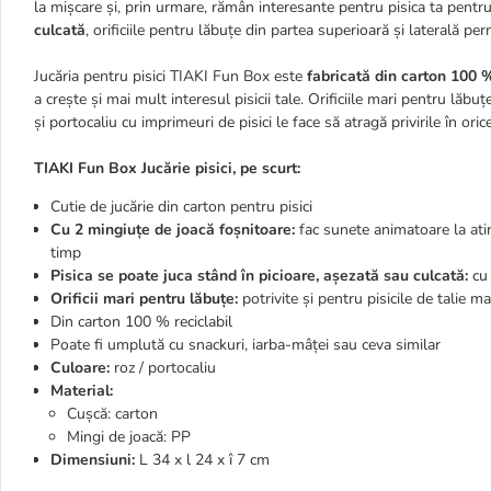
la mișcare și, prin urmare, rămân interesante pentru pisica ta pent
culcată
, orificiile pentru lăbuțe din partea superioară și laterală per
Jucăria pentru pisici TIAKI Fun Box este
fabricată din carton 100 %
a crește și mai mult interesul pisicii tale. Orificiile mari pentru lăbu
și portocaliu cu imprimeuri de pisici le face să atragă privirile în oric
TIAKI Fun Box Jucărie pisici, pe scurt:
Cutie de jucărie din carton pentru pisici
Cu 2 mingiuțe de joacă foșnitoare:
fac sunete animatoare la ati
timp
Pisica se poate juca stând în picioare, așezată sau culcată:
cu 
Orificii mari pentru lăbuțe:
potrivite și pentru pisicile de talie m
Din carton 100 % reciclabil
Poate fi umplută cu snackuri, iarba-mâței sau ceva similar
Culoare:
roz / portocaliu
Material:
Cușcă: carton
Mingi de joacă: PP
Dimensiuni:
L 34 x l 24 x î 7 cm