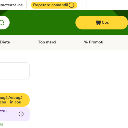
tactează-ne
Repetare comandă
Coș
Diete
Top mărci
% Promoții
i: Pești
i meniul cu categorii: Cai
Deschideți meniul cu categorii: + VET Diete
Deschideți meniul cu catego
augă
Adaugă
 coș
în coș
ntru
lii