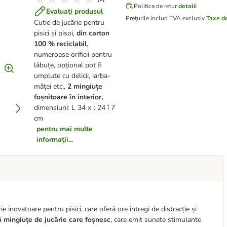
Politica de retur
detalii
Evaluaţi produsul
Preţurile includ TVA.
exclusiv
Taxe d
Cutie de jucărie pentru
pisici și pisoi,
din carton
100 % reciclabil
,
numeroase orificii pentru
lăbuțe, opțional pot fi
umplute cu delicii, iarba-
mâței etc.,
2 mingiuțe
foșnitoare în interior,
dimensiuni: L 34 x l 24 î 7
cm
pentru mai multe
informaţii...
e inovatoare pentru pisici, care oferă ore întregi de distracție și
 mingiuțe de jucărie care foșnesc
, care emit sunete stimulante