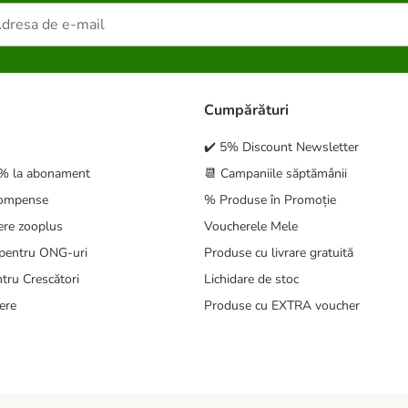
Cumpărături
✔️ 5% Discount Newsletter
5% la abonament
📆 Campaniile săptămânii
compense
% Produse în Promoție
ere zooplus
Voucherele Mele
pentru ONG-uri
Produse cu livrare gratuită
tru Crescători
Lichidare de stoc
ere
Produse cu EXTRA voucher