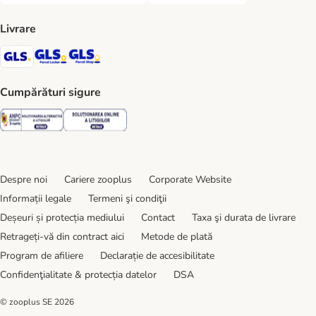
Livrare
GLS Shipping Method
GLS Locker Shipping Method
GLS Parcel Shop Shipping Method
Cumpărături sigure
Security
Security
Despre noi
Cariere zooplus
Corporate Website
Informații legale
Termeni şi condiţii
Deșeuri și protecția mediului
Contact
Taxa şi durata de livrare
Retrageți-vă din contract aici
Metode de plată
Program de afiliere
Declarație de accesibilitate
Confidenţialitate & protecția datelor
DSA
© zooplus SE
2026