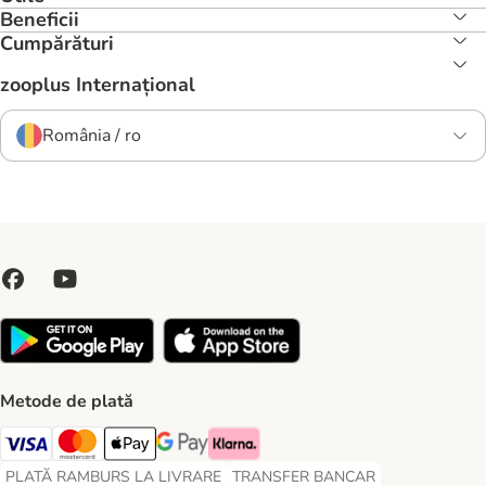
Beneficii
Cumpărături
zooplus Internațional
România / ro
Metode de plată
Visa Payment Method
Master Card Payment Method
Apple Pay Payment Method
Google Pay Payment Method
Klarna Payment Method
PLATĂ RAMBURS LA LIVRARE
TRANSFER BANCAR
PLATĂ RAMBURS LA LIVRARE Payment Method
TRANSFER BANCAR Payment Metho