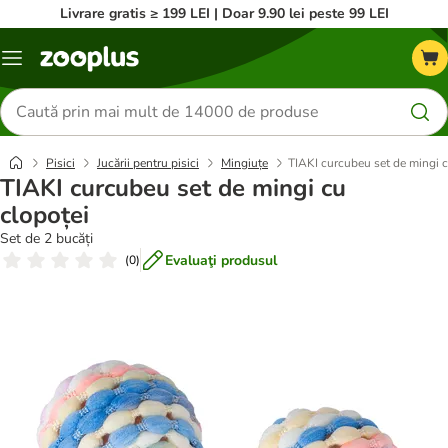
Livrare gratis ≥ 199 LEI | Doar 9.90 lei peste 99 LEI
Categorii
Căutare
produse
Pisici
Jucării pentru pisici
Mingiuțe
TIAKI curcubeu set de mingi c
TIAKI curcubeu set de mingi cu
clopoței
Set de 2 bucăți
Evaluaţi produsul
(
0
)