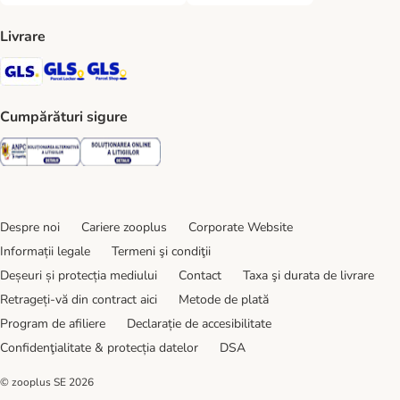
Livrare
GLS Shipping Method
GLS Locker Shipping Method
GLS Parcel Shop Shipping Method
Cumpărături sigure
Security
Security
Despre noi
Cariere zooplus
Corporate Website
Informații legale
Termeni şi condiţii
Deșeuri și protecția mediului
Contact
Taxa şi durata de livrare
Retrageți-vă din contract aici
Metode de plată
Program de afiliere
Declarație de accesibilitate
Confidenţialitate & protecția datelor
DSA
© zooplus SE
2026