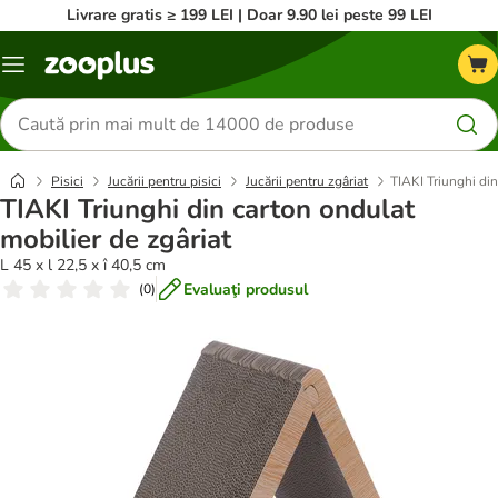
Livrare gratis ≥ 199 LEI | Doar 9.90 lei peste 99 LEI
Categorii
Căutare
produse
Pisici
Jucării pentru pisici
Jucării pentru zgâriat
TIAKI Triunghi din
TIAKI Triunghi din carton ondulat
mobilier de zgâriat
L 45 x l 22,5 x î 40,5 cm
Evaluaţi produsul
(
0
)