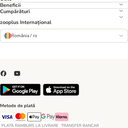
Beneficii
Cumpărături
zooplus Internațional
România / ro
Metode de plată
Visa Payment Method
Master Card Payment Method
Apple Pay Payment Method
Google Pay Payment Method
Klarna Payment Method
PLATĂ RAMBURS LA LIVRARE
TRANSFER BANCAR
PLATĂ RAMBURS LA LIVRARE Payment Method
TRANSFER BANCAR Payment Metho