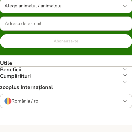
Alege animalul / animalele
Abonează-te
Utile
Beneficii
Cumpărături
zooplus Internațional
România / ro