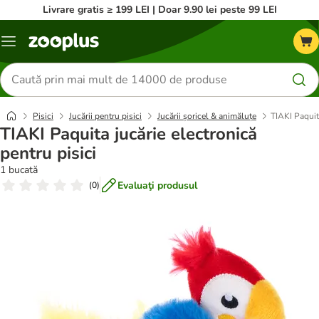
Livrare gratis ≥ 199 LEI | Doar 9.90 lei peste 99 LEI
Categorii
Căutare
produse
Pisici
Jucării pentru pisici
Jucării șoricel & animăluțe
TIAKI Paquita
TIAKI Paquita jucărie electronică
pentru pisici
1 bucată
Evaluaţi produsul
(
0
)