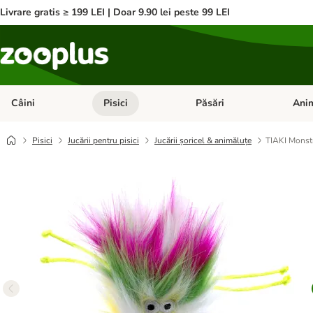
Livrare gratis ≥ 199 LEI | Doar 9.90 lei peste 99 LEI
Câini
Pisici
Păsări
Anim
Deschideți meniul cu categorii: Câini
Deschideți meniul cu categorii:
Deschid
Pisici
Jucării pentru pisici
Jucării șoricel & animăluțe
TIAKI Monstr