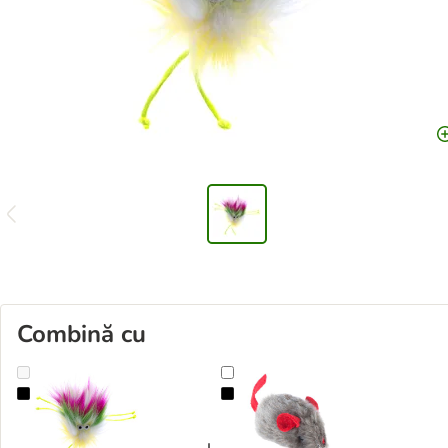
Combină cu
TIAKI Monstru curcubeu jucărie pentru pisici
Șoricel chițăitor cu iarba mâței