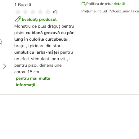
Politica de retur
detalii
1 Bucată
Preţurile includ TVA.
exclusiv
Taxe
(
0
)
Evaluaţi produsul
Monstru de pluș drăguț pentru
pisici,
cu blană grozavă cu păr
lung în culorile curcubeului
,
brațe și picioare din sfori,
umplut cu iarba-mâței
pentru
un efect stimulant, potrivit și
pentru pisoi, dimensiune:
aprox. 15 cm
pentru mai multe
informaţii...