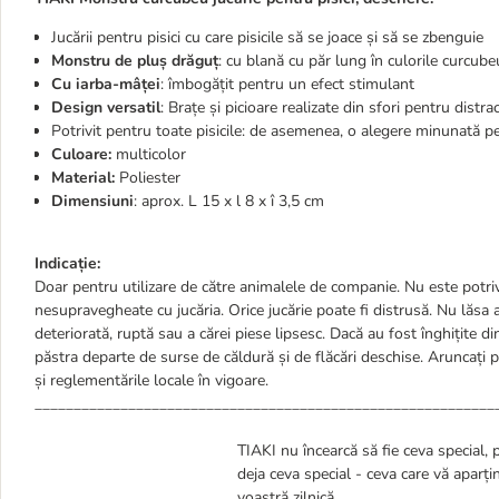
Jucării pentru pisici cu care pisicile să se joace și să se zbenguie
Monstru de pluș drăguț
: cu blană cu păr lung în culorile curcube
Cu iarba-mâței
: îmbogățit pentru un efect stimulant
Design versatil
: Brațe și picioare realizate din sfori pentru distr
Potrivit pentru toate pisicile: de asemenea, o alegere minunată p
Culoare:
multicolor
Material:
Poliester
Dimensiuni
: aprox. L 15 x l 8 x î 3,5 cm
Indicație:
Doar pentru utilizare de către animalele de companie. Nu este potri
nesupravegheate cu jucăria. Orice jucărie poate fi distrusă. Nu lăsa
deteriorată, ruptă sau a cărei piese lipsesc. Dacă au fost înghițite d
păstra departe de surse de căldură și de flăcări deschise. Aruncați
și reglementările locale în vigoare.
___________________________________________________________
TIAKI nu încearcă să fie ceva special, 
deja ceva special - ceva care vă aparț
voastră zilnică.