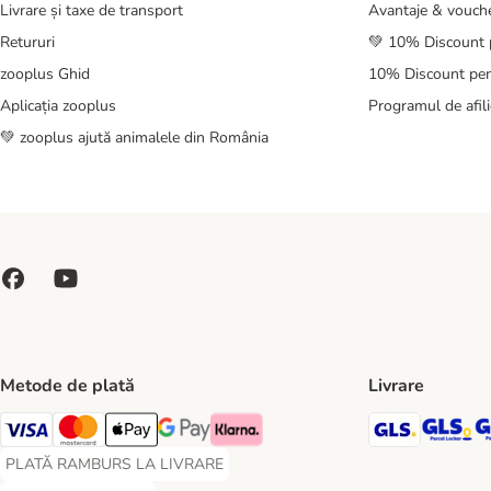
Livrare și taxe de transport
Avantaje & vouch
Retururi
💚 10% Discount 
zooplus Ghid
10% Discount pen
Aplicația zooplus
Programul de afili
💚 zooplus ajută animalele din România
Metode de plată
Livrare
GLS Ship
GL
Visa Payment Method
Master Card Payment Method
Apple Pay Payment Method
Google Pay Payment Method
Klarna Payment Method
PLATĂ RAMBURS LA LIVRARE
PLATĂ RAMBURS LA LIVRARE Payment Method