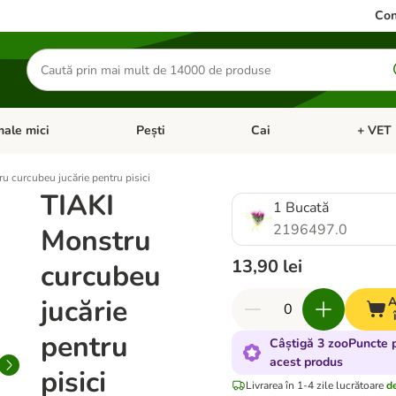
Con
Căutare
produse
ale mici
Pești
Cai
+ VET 
 Pisici
eți meniul cu categorii: Păsări
Deschideți meniul cu categorii: Animale mici
Deschideți meniul cu categori
Deschideț
u curcubeu jucărie pentru pisici
TIAKI
1 Bucată
2196497.0
Monstru
13,90 lei
curcubeu
jucărie
A
pentru
Câștigă 3 zooPuncte 
acest produs
pisici
Livrarea în 1-4 zile lucrătoare
de