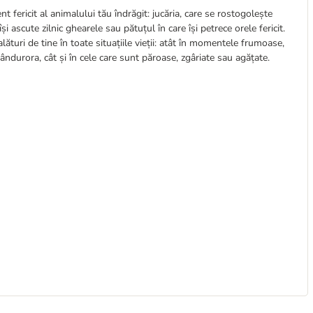
t fericit al animalului tău îndrăgit: jucăria, care se rostogolește
i ascute zilnic ghearele sau pătuțul în care își petrece orele fericit.
lături de tine în toate situațiile vieții: atât în momentele frumoase,
ândurora, cât și în cele care sunt păroase, zgâriate sau agățate.