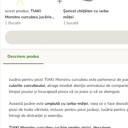
acest produs
:
TIAKI
Șoricel chițăitor cu iarba
Monstru curcubeu jucărie
mâței
pentru pisici
1 Bucată
1 bucată
Descriere produs
Jucăria pentru pisici TIAKI Monstru curcubeu este partenerul de joac
culorile curcubeului
, atrage imediat atenția animalului de compani
timpul jocului și încurajează pisica să se joace și să se zbenguie.
Această jucărie este
umplută cu iarba-mâței
, ceea ce o face deose
pisici de toate vârstele, inclusiv pentru pisoi jucăuși. Jucăria pentru
întregi de distracție și exercițiu.
TIAKI Monstru curcubeu jucărie pentru pisici, descriere: