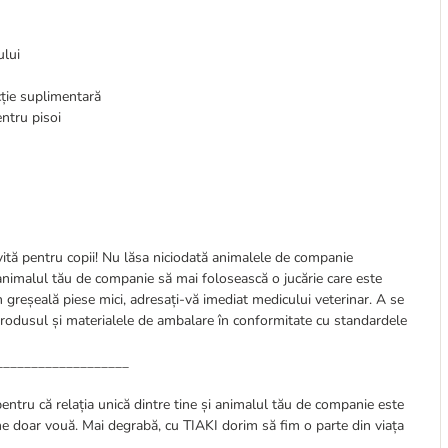
ului
acție suplimentară
entru pisoi
vită pentru copii! Nu lăsa niciodată animalele de companie
 animalul tău de companie să mai folosească o jucărie care este
in greșeală piese mici, adresați-vă imediat medicului veterinar. A se
 produsul și materialele de ambalare în conformitate cu standardele
___________________
pentru că relația unică dintre tine și animalul tău de companie este
ine doar vouă. Mai degrabă, cu TIAKI dorim să fim o parte din viața