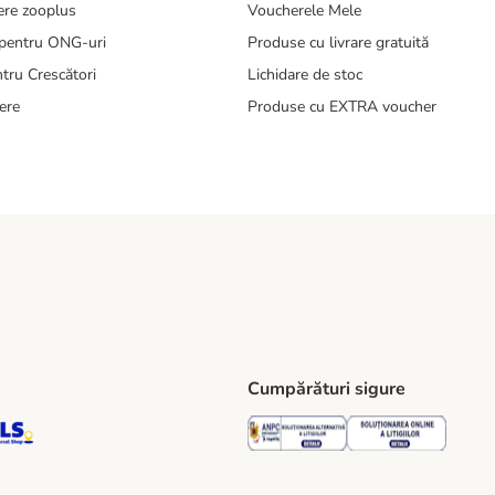
ere zooplus
Voucherele Mele
pentru ONG-uri
Produse cu livrare gratuită
tru Crescători
Lichidare de stoc
ere
Produse cu EXTRA voucher
Cumpărături sigure
ping Method
S Locker Shipping Method
GLS Parcel Shop Shipping Method
Security
Securit