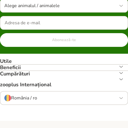
Alege animalul / animalele
Abonează-te
Utile
Beneficii
Cumpărături
zooplus Internațional
România / ro