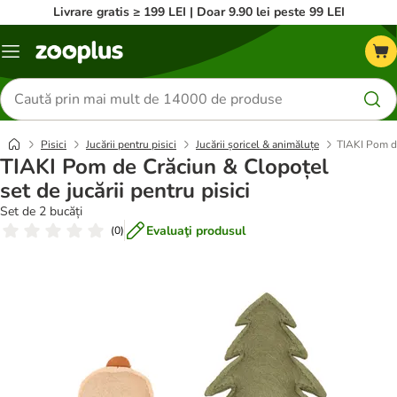
Livrare gratis ≥ 199 LEI | Doar 9.90 lei peste 99 LEI
Categorii
Căutare
produse
Pisici
Jucării pentru pisici
Jucării șoricel & animăluțe
TIAKI Pom de
TIAKI Pom de Crăciun & Clopoțel
set de jucării pentru pisici
Set de 2 bucăți
Evaluaţi produsul
(
0
)