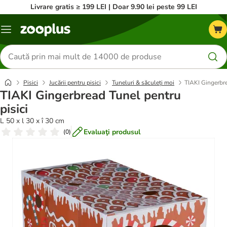
Livrare gratis ≥ 199 LEI | Doar 9.90 lei peste 99 LEI
Categorii
Căutare
produse
Pisici
Jucării pentru pisici
Tuneluri & săculeți moi
TIAKI Gingerbre
TIAKI Gingerbread Tunel pentru
pisici
L 50 x l 30 x î 30 cm
Evaluaţi produsul
(
0
)