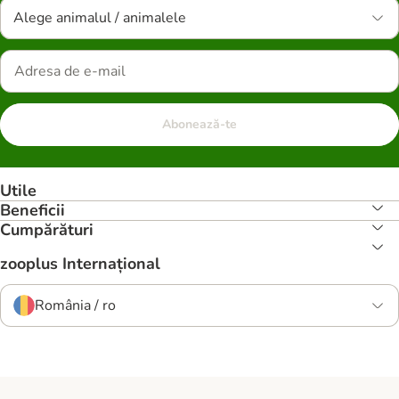
Alege animalul / animalele
Abonează-te
Utile
Beneficii
Cumpărături
zooplus Internațional
România / ro