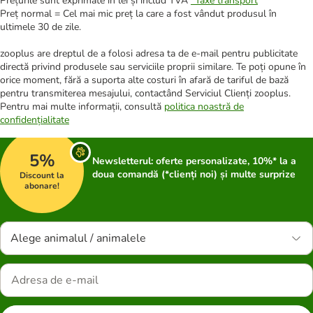
Prețurile sunt exprimate în lei și includ TVA
*
Taxe transport
Preț normal = Cel mai mic preț la care a fost vândut produsul în
ultimele 30 de zile.
zooplus are dreptul de a folosi adresa ta de e-mail pentru publicitate
directă privind produsele sau serviciile proprii similare. Te poți opune în
orice moment, fără a suporta alte costuri în afară de tariful de bază
pentru transmiterea mesajului, contactând Serviciul Clienți zooplus.
Pentru mai multe informații, consultă
politica noastră de
confidențialitate
5%
Newsletterul: oferte personalizate, 10%* la a
doua comandă (*clienți noi) și multe surprize
Discount la
abonare!
Alege animalul / animalele