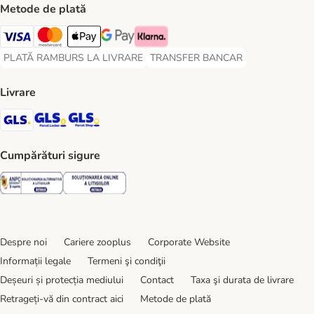
Metode de plată
Visa Payment Method
Master Card Payment Method
Apple Pay Payment Method
Google Pay Payment Method
Klarna Payment Method
PLATĂ RAMBURS LA LIVRARE
TRANSFER BANCAR
PLATĂ RAMBURS LA LIVRARE Payment Method
TRANSFER BANCAR Payment Metho
Livrare
GLS Shipping Method
GLS Locker Shipping Method
GLS Parcel Shop Shipping Method
Cumpărături sigure
Security
Security
Despre noi
Cariere zooplus
Corporate Website
Informații legale
Termeni şi condiţii
Deșeuri și protecția mediului
Contact
Taxa şi durata de livrare
Retrageți-vă din contract aici
Metode de plată