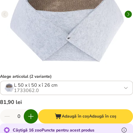
Alege articolul (2 variante)
L 50 x l 50 x î 26 cm
1733062.0
81,90 lei
Adaugă în coș
Adaugă în coș
Câștigă 16 zooPuncte pentru acest produs