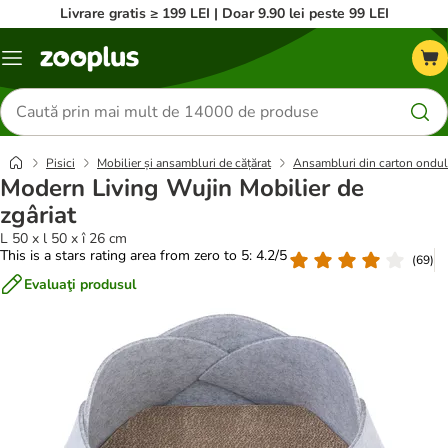
Livrare gratis ≥ 199 LEI | Doar 9.90 lei peste 99 LEI
Categorii
Căutare
produse
Pisici
Mobilier și ansambluri de cățărat
Ansambluri din carton ondul
Modern Living Wujin Mobilier de
zgâriat
L 50 x l 50 x î 26 cm
This is a stars rating area from zero to 5: 4.2/5
(
69
)
Evaluaţi produsul