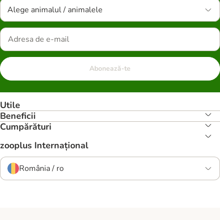
Alege animalul / animalele
Abonează-te
Utile
Beneficii
Cumpărături
zooplus Internațional
România / ro