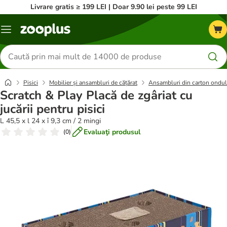
Livrare gratis ≥ 199 LEI | Doar 9.90 lei peste 99 LEI
Categorii
Căutare
produse
Pisici
Mobilier și ansambluri de cățărat
Ansambluri din carton ondul
Scratch & Play Placă de zgâriat cu
jucării pentru pisici
L 45,5 x l 24 x î 9,3 cm / 2 mingi
Evaluaţi produsul
(
0
)