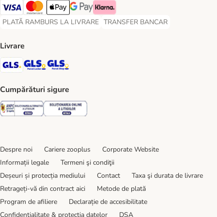
Visa Payment Method
Master Card Payment Method
Apple Pay Payment Method
Google Pay Payment Method
Klarna Payment Method
PLATĂ RAMBURS LA LIVRARE
TRANSFER BANCAR
PLATĂ RAMBURS LA LIVRARE Payment Method
TRANSFER BANCAR Payment Metho
Livrare
GLS Shipping Method
GLS Locker Shipping Method
GLS Parcel Shop Shipping Method
Cumpărături sigure
Security
Security
Despre noi
Cariere zooplus
Corporate Website
Informații legale
Termeni şi condiţii
Deșeuri și protecția mediului
Contact
Taxa şi durata de livrare
Retrageți-vă din contract aici
Metode de plată
Program de afiliere
Declarație de accesibilitate
Confidenţialitate & protecția datelor
DSA