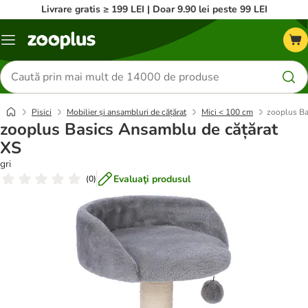
Livrare gratis ≥ 199 LEI | Doar 9.90 lei peste 99 LEI
Categorii
Căutare
produse
Pisici
Mobilier și ansambluri de cățărat
Mici < 100 cm
zooplus Ba
zooplus Basics Ansamblu de cățărat
XS
gri
Evaluaţi produsul
(
0
)