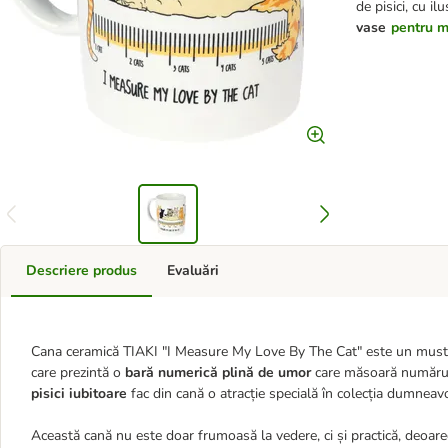
de pisici, cu il
vase
pentru ma
Descriere produs
Evaluări
Cana ceramică TIAKI "I Measure My Love By The Cat" este un must-ha
care prezintă o
bară numerică plină de umor
care măsoară numărul d
pisici iubitoare
fac din cană o atracție specială în colecția dumneav
Această cană nu este doar frumoasă la vedere, ci și practică, deoar