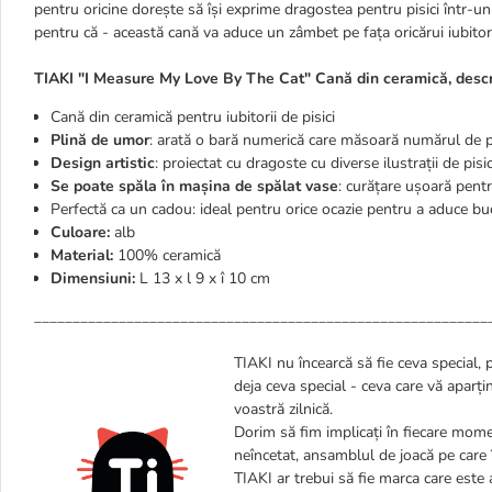
pentru oricine dorește să își exprime dragostea pentru pisici într-u
pentru că - această cană va aduce un zâmbet pe fața oricărui iubitor 
TIAKI "I Measure My Love By The Cat" Cană din ceramică, descr
Cană din ceramică pentru iubitorii de pisici
Plină de umor
: arată o bară numerică care măsoară numărul de pi
Design artistic
: proiectat cu dragoste cu diverse ilustrații de pisic
Se poate spăla în mașina de spălat vase
: curățare ușoară pentru
Perfectă ca un cadou: ideal pentru orice ocazie pentru a aduce bu
Culoare:
alb
Material:
100% ceramică
Dimensiuni:
L 13 x l 9 x î 10 cm
___________________________________________________________
TIAKI nu încearcă să fie ceva special, 
deja ceva special - ceva care vă aparț
voastră zilnică.
Dorim să fim implicați în fiecare momen
neîncetat, ansamblul de joacă pe care îș
TIAKI ar trebui să fie marca care este a