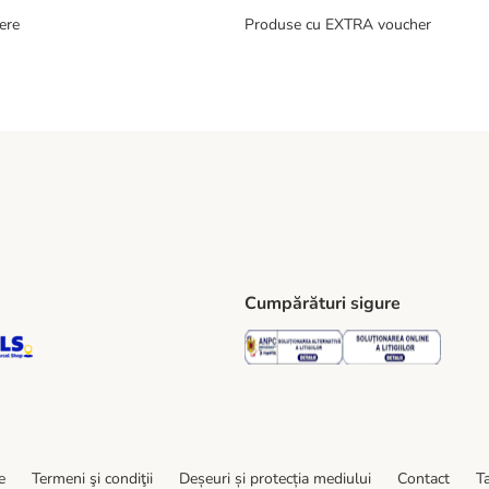
ere
Produse cu EXTRA voucher
Cumpărături sigure
ping Method
S Locker Shipping Method
GLS Parcel Shop Shipping Method
Security
Securit
e
Termeni şi condiţii
Deșeuri și protecția mediului
Contact
Ta