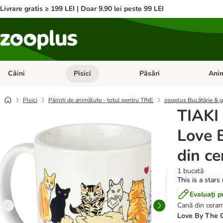
Livrare gratis ≥ 199 LEI | Doar 9.90 lei peste 99 LEI
Câini
Pisici
Păsări
Anim
Deschideți meniul cu categorii: Câini
Deschideți meniul cu categorii:
Deschid
Pisici
Părinți de animăluțe - totul pentru TINE
zooplus Bucătărie & 
TIAKI
Love 
din c
1 bucată
This is a stars
Evaluaţi p
Cană din ceram
Love By The 