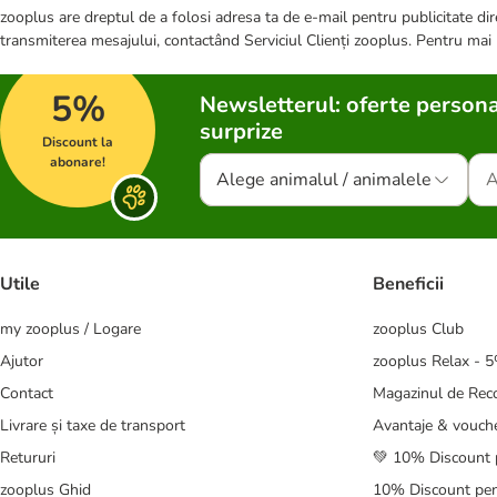
zooplus are dreptul de a folosi adresa ta de e-mail pentru publicitate dire
transmiterea mesajului, contactând Serviciul Clienți zooplus. Pentru mai
5%
Newsletterul: oferte persona
surprize
Discount la
abonare!
Alege animalul / animalele
Utile
Beneficii
my zooplus / Logare
zooplus Club
Ajutor
zooplus Relax - 
Contact
Magazinul de Re
Livrare și taxe de transport
Avantaje & vouch
Retururi
💚 10% Discount 
zooplus Ghid
10% Discount pen