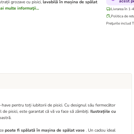
acest p
ustrații grozave cu pisici,
lavabilă în mașina de spălat
i multe informaţii...
Livrarea în 1-4
Politica de ret
Preţurile includ 
ve pentru toți iubitorii de pisici. Cu designul său fermecător
e pisici, este garantat că vă va face să zâmbiți.
Ilustrațiile cu
oastră.
ece
poate fi spălată în mașina de spălat vase
. Un cadou ideal