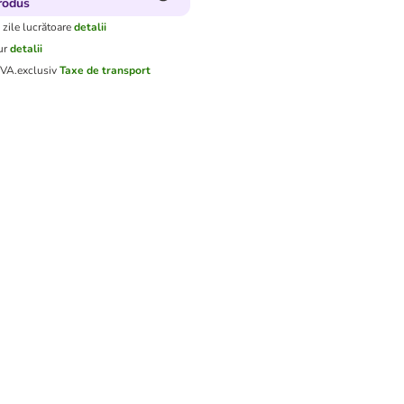
rodus
 zile lucrătoare
detalii
ur
detalii
TVA.
exclusiv
Taxe de transport