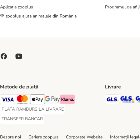
Aplicația zooplus
Programul de afili
💚 zooplus ajută animalele din România
Metode de plată
Livrare
GLS Ship
GL
Visa Payment Method
Master Card Payment Method
Apple Pay Payment Method
Google Pay Payment Method
Klarna Payment Method
PLATĂ RAMBURS LA LIVRARE
PLATĂ RAMBURS LA LIVRARE Payment Method
TRANSFER BANCAR
TRANSFER BANCAR Payment Method
Despre noi
Cariere zooplus
Corporate Website
Informații legal