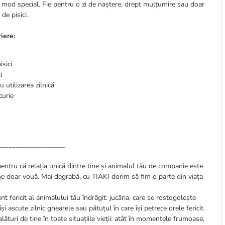
n mod special. Fie pentru o zi de naștere, drept mulțumire sau doar
de pisici.
iere:
sici
i
 utilizarea zilnică
curie
___________________
pentru că relația unică dintre tine și animalul tău de companie este
ine doar vouă. Mai degrabă, cu TIAKI dorim să fim o parte din viața
t fericit al animalului tău îndrăgit: jucăria, care se rostogolește
i ascute zilnic ghearele sau pătuțul în care își petrece orele fericit.
lături de tine în toate situațiile vieții: atât în momentele frumoase,