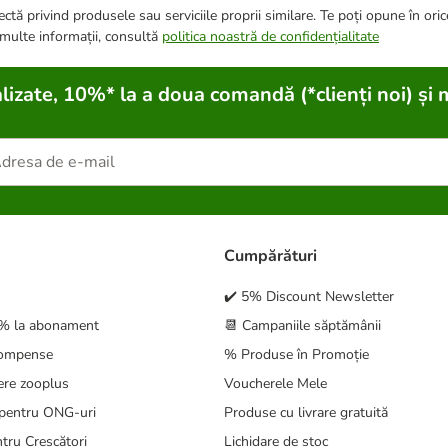
ctă privind produsele sau serviciile proprii similare. Te poți opune în ori
 multe informații, consultă
politica noastră de confidențialitate
lizate, 10%* la a doua comandă (*clienți noi) și 
Cumpărături
✔️ 5% Discount Newsletter
5% la abonament
📆 Campaniile săptămânii
compense
% Produse în Promoție
ere zooplus
Voucherele Mele
pentru ONG-uri
Produse cu livrare gratuită
tru Crescători
Lichidare de stoc