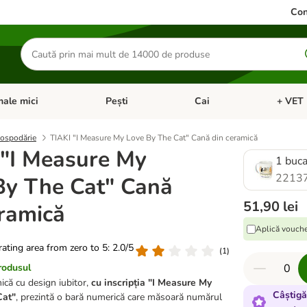
Con
Căutare
produse
ale mici
Pești
Cai
+ VET 
 Pisici
eți meniul cu categorii: Păsări
Deschideți meniul cu categorii: Animale mici
Deschideți meniul cu categori
Deschideț
gospodărie
TIAKI "I Measure My Love By The Cat" Cană din ceramică
 "I Measure My
1 buca
2213
By The Cat" Cană
51,90 lei
eramică
Aplică vouche
 rating area from zero to 5: 2.0/5
(
1
)
rodusul
ică cu design iubitor,
cu inscripția "I Measure My
Câștigă
Cat"
, prezintă o bară numerică care măsoară numărul